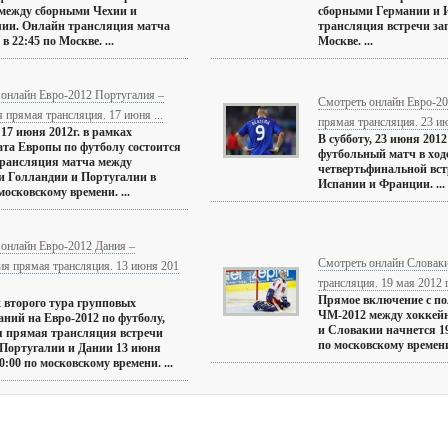
между сборными Чехии и
сборными Германии и 
лии. Онлайн трансляция матча
трансляция встречи за
в 22:45 по Москве. ...
Москве. ...
 онлайн Евро-2012 Португалия –
Смотреть онлайн Евро-2
 прямая трансляция. 17 июня ...
прямая трансляция. 23 ию
 17 июня 2012г. в рамках
В субботу, 23 июня 2012
та Европы по футболу состоится
футбольный матч в ходе
трансляция матча между
четвертьфинальной вст
 Голландии и Португалии в
Испании и Франции. ...
московскому времени. ...
 онлайн Евро-2012 Дания –
Смотреть онлайн Словак
ия прямая трансляция. 13 июня 201
трансляция. 19 мая 2012 г
Прямое включение с п
 второго тура групповых
ЧМ-2012 между хоккей
аний на Евро-2012 по футболу,
и Словакии начнется 19
я прямая трансляция встречи
по московскому времени.
Португалии и Дании 13 июня
20:00 по московскому времени. ...