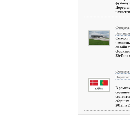
футболу 
Португа
начнется 
Смотреть
Голландия
Сегодня,
чемпиона
онлайн 
сборными
22:45 по 
Смотреть
Португал
...
В рамках
соревнов
состоитс
сборных 
2012г. в 