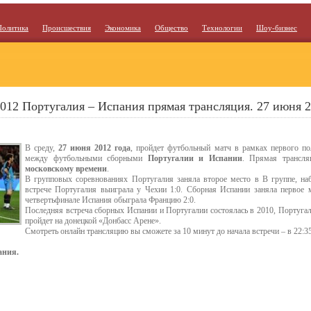
Политика
Происшествия
Экономика
Общество
Технологии
Шоу-бизнес
012 Португалия – Испания прямая трансляция. 27 июня 20
В среду,
27 июня 2012 года
, пройдет футбольный матч в рамках первого п
между футбольными сборными
Португалии и Испании
. Прямая трансля
московскому времени
.
В групповых соревнованиях Португалия заняла второе место в В группе, наб
встрече Португалия выиграла у Чехии 1:0. Сборная Испании заняла первое 
четвертьфинале Испания обыграла Францию 2:0.
Последняя встреча сборных Испании и Португалии состоялась в 2010, Португал
пройдет на донецкой «Донбасс Арене».
Смотреть онлайн трансляцию вы сможете за 10 минут до начала встречи – в 22:35
ания.