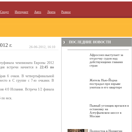
Спорт
Интернет
Авто
Лента
Разное
ПОСЛЕДНИЕ НОВОСТИ
12 г.
26-06-2012, 16:10
Афросоюз выступает за
отсрочку судов над
действующими главами
олуфинала чемпионата Европы 2012
стран
ция встречи начнется в
22:45 по
рав 6 очков. В четвертьфинальной
место в С группе с 7-ю очками. В
Житель Нью-Йорка
пострадал при взрыве
унитаза в его квартире
ия 4:0 Испания. Встреча 1/2 финала
 по мск.
Пьяный угонщик врезался в
остановку на
Алтуфьевском шоссе в
Москве
Подросток в Норвегии