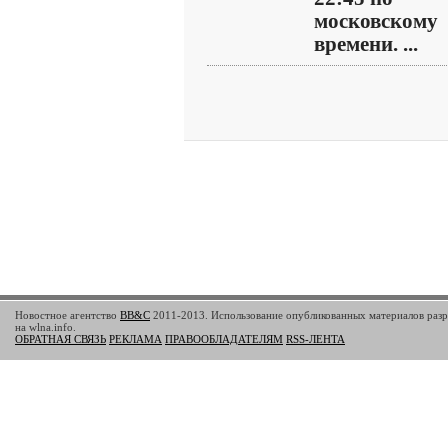
московскому
времени. ...
Новостное агентство
BB&C
2011-2013. Использование опубликованных материалов разр
на wlna.info.
ОБРАТНАЯ СВЯЗЬ
РЕКЛАМА
ПРАВООБЛАДАТЕЛЯМ
RSS-ЛЕНТА