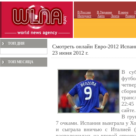
В России
В Украине
В мире
Интернет
Авто
Лента
Разное
ТОП ДНЯ
Смотреть онлайн Евро-2012 Испан
23 июня 2012 г.
ТОП МЕСЯЦА
В суб
футб
четв
сбор
транс
22:45
сайте.
В гру
7 очками. Испания выиграла у Хо
и сыграла вничью с Италией (
расположилась на второй строчк