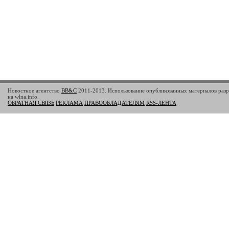
Новостное агентство
BB&C
2011-2013. Использование опубликованных материалов разр
на wlna.info.
ОБРАТНАЯ СВЯЗЬ
РЕКЛАМА
ПРАВООБЛАДАТЕЛЯМ
RSS-ЛЕНТА