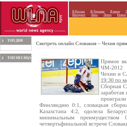
В России
В Украине
В мире
Интернет
Авто
Лента
Разное
ТОП ДНЯ
Смотреть онлайн Словакия – Чехия пряма
ТОП МЕСЯЦА
Прямое вк
ЧМ-2012
Чехии и С
19:30 по 
Сборная С
заработав 
проиграл
Финляндию 0:1, словацкая сборн
Казахстана 4:2, одолела Белар
минимальным преимуществом 0
четвертьфинальной встрече Словаки