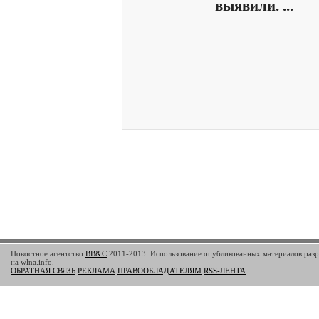
выявили. ...
Новостное агентство
BB&C
2011-2013. Использование опубликованных материалов разр
на wlna.info.
ОБРАТНАЯ СВЯЗЬ
РЕКЛАМА
ПРАВООБЛАДАТЕЛЯМ
RSS-ЛЕНТА