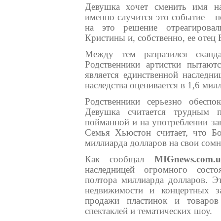
Девушка хочет сменить имя н
именно случится это событие – п
на это решение отреагирова
Кристины и, собственно, ее отец
Между тем разразился сканд
Родственники артистки пытают
является единственной наследн
наследства оценивается в 1,6 мил
Родственники серьезно обеспо
Девушка считается трудным 
пойманной и на употреблении за
Семья Хьюстон считает, что Бо
миллиарда долларов на свои сом
Как сообщал
MIGnews.com.u
наследницей огромного состо
полтора миллиарда долларов. Э
недвижимости и концертных з
продажи пластинок и товаров
спектаклей и тематических шоу.