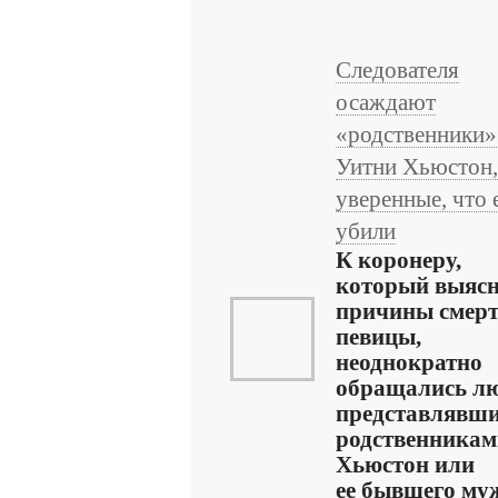
Следователя
осаждают
«родственники»
Уитни Хьюстон,
уверенные, что 
убили
К коронеру,
который выясн
причины смер
певицы,
неоднократно
обращались лю
представлявши
родственникам
Хьюстон или
ее бывшего му