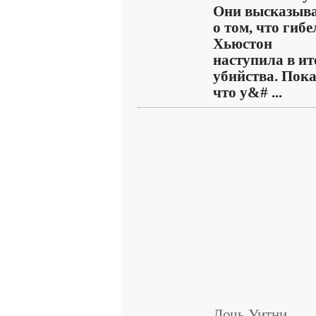
Они высказыв
о том, что гибе
Хьюстон
наступила в ит
убийства. Пок
что у&# ...
Дочь Уитни