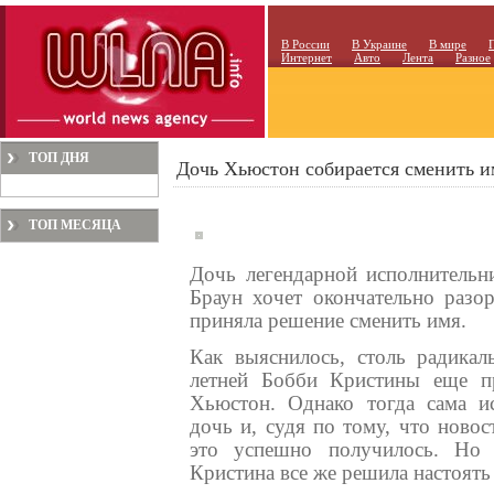
В России
В Украине
В мире
Интернет
Авто
Лента
Разное
ТОП ДНЯ
Дочь Хьюстон собирается сменить и
ТОП МЕСЯЦА
Дочь легендарной исполнитель
Браун хочет окончательно разо
приняла решение сменить имя.
Как выяснилось, столь радикал
летней Бобби Кристины еще п
Хьюстон. Однако тогда сама ис
дочь и, судя по тому, что новос
это успешно получилось. Но 
Кристина все же решила настоять 