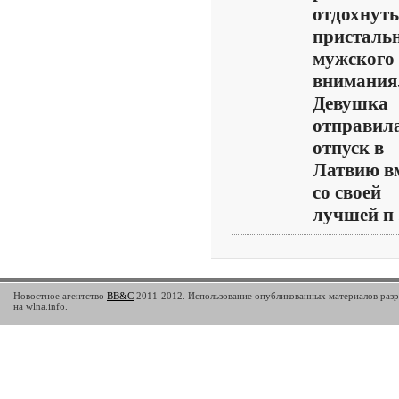
отдохнуть
присталь
мужского
внимания
Девушка
отправила
отпуск в
Латвию в
со своей
лучшей п .
Новостное агентство
BB&C
2011-2012. Использование опубликованных материалов разр
на wlna.info.