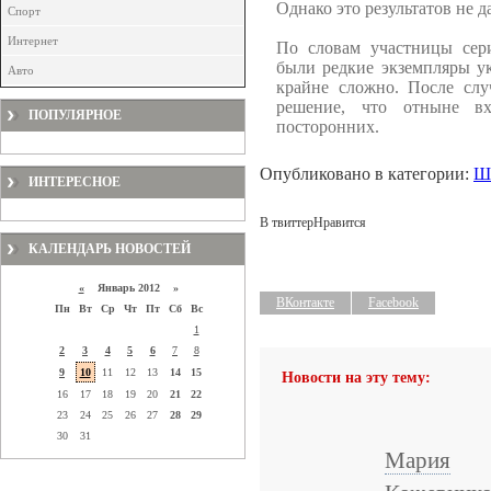
Однако это результатов не д
Спорт
Интернет
По словам участницы сер
были редкие экземпляры у
Авто
крайне сложно. После слу
решение, что отныне в
ПОПУЛЯРНОЕ
посторонних.
Опубликовано в категории:
Шо
ИНТЕРЕСНОЕ
В твиттер
Нравится
КАЛЕНДАРЬ НОВОСТЕЙ
«
Январь 2012 »
ВКонтакте
Facebook
Пн
Вт
Ср
Чт
Пт
Сб
Вс
1
2
3
4
5
6
7
8
9
10
11
12
13
14
15
Новости на эту тему:
16
17
18
19
20
21
22
23
24
25
26
27
28
29
30
31
Мария