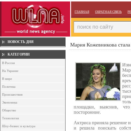
ГЛАВНАЯ
ОБРАТНАЯ СВЯЗЬ
Р
НОВОСТЬ ДНЯ
Мария Кожевникова стала
КАТЕГОРИИ
В России
Изв
Мар
На Украине
бес
В мире
вре
рас
Политика
тыся
Происшествия
при
тол
Экономика
площадки, выяснив, что
Общество
посторонние.
Технологии
Актриса приняла решение н
Шоу-бизнес и культура
и решила поискать собст