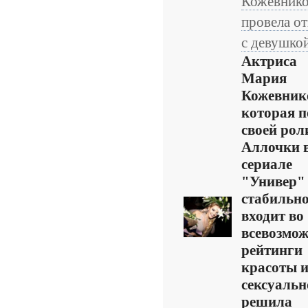
Кожевнико
провела о
с девушко
Актриса
Мария
Кожевник
которая п
своей рол
Аллочки 
сериале
"Универ"
стабильн
входит во
всевозмо
рейтинги
красоты 
сексуальн
решила