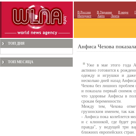
В России
В Украине
В мире
Интернет
Авто
Лента
ТОП ДНЯ
Анфиса Чехова показала
ТОП МЕСЯЦА
Уже в мае этого года А
активно готовится к рожден
одежду и игрушки и даже 
несколько дней назад Анфис
Чехова без лишних проблем 
и показала первый снимок с
что здоровье Анфисы в пол
срокам беременности.
Между тем, Чехова отмет
грузинским именем, так как
- Анфиса пока колеблется м
и с клиникой, где будет ро
правда", у ведущей три ва
ближних европейских стран.