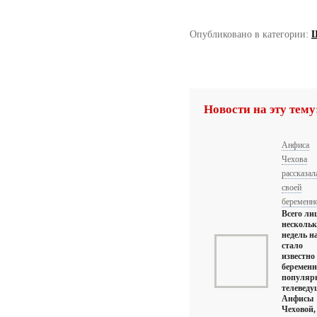
Опубликовано в категории:
Ш
Новости на эту тему
Анфиса
Чехова
рассказал
своей
беременн
Всего ли
нескольк
недель н
стало
известно
беременн
популяр
телеведу
Анфисы
Чеховой,