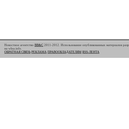
Новостное агентство
BB&C
2011-2012. Использование опубликованных материалов разр
на wlna.info.
ОБРАТНАЯ СВЯЗЬ
РЕКЛАМА
ПРАВООБЛАДАТЕЛЯМ
RSS-ЛЕНТА