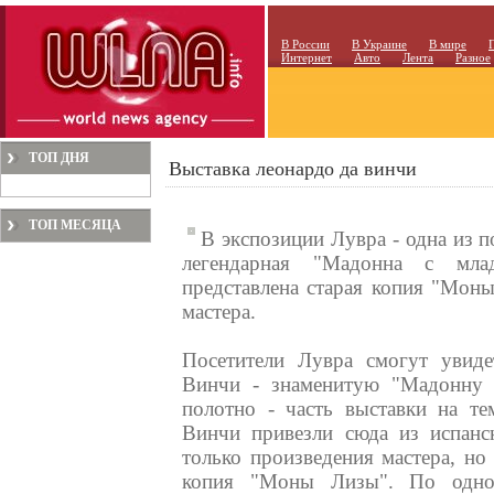
В России
В Украине
В мире
Интернет
Авто
Лента
Разное
ТОП ДНЯ
Выставка леонардо да винчи
ТОП МЕСЯЦА
В экспозиции Лувра - одна из 
легендарная "Мадонна с мл
представлена старая копия "Мон
мастера.
Посетители Лувра смогут увид
Винчи - знаменитую "Мадонну 
полотно - часть выставки на т
Винчи привезли сюда из испанс
только произведения мастера, но
копия "Моны Лизы". По одной