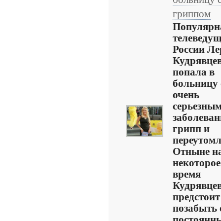
гриппом
Популярн
телеведу
России Ле
Кудрявце
попала в
больницу 
очень
серьезны
заболеван
грипп и
переутомл
Отныне н
некоторое
время
Кудрявце
предстоит
позабыть 
постоянн