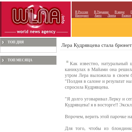
В России
В Украине
В мире
Интернет
Авто
Лента
Разное
ТОП ДНЯ
Лера Кудрявцева стала брюне
ТОП МЕСЯЦА
Как известно, натуральный 
каникулах в Майами она решила
утром Лера выложила в своем 
"Полдня в салоне и результат на
спросила Кудрявцева.
"Я долго уговаривал Лерку и сег
Кудрявцева! я в восторге!! Экск
Впрочем, верить этой парочке на
Для того, чтобы из блондинк