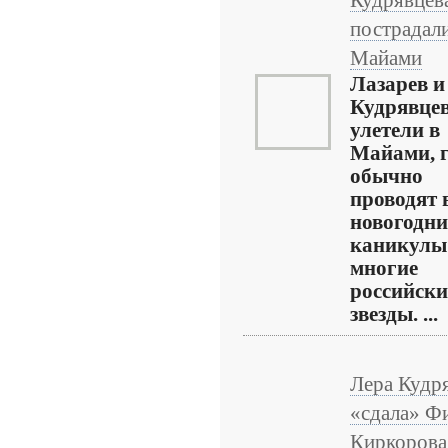
Кудрявцев
пострадали
Майами
Лазарев и
Кудрявце
улетели в
Майами, г
обычно
проводят 
новогодни
каникулы
многие
российски
звезды. ...
Лера Кудр
«сдала» Ф
Киркорова