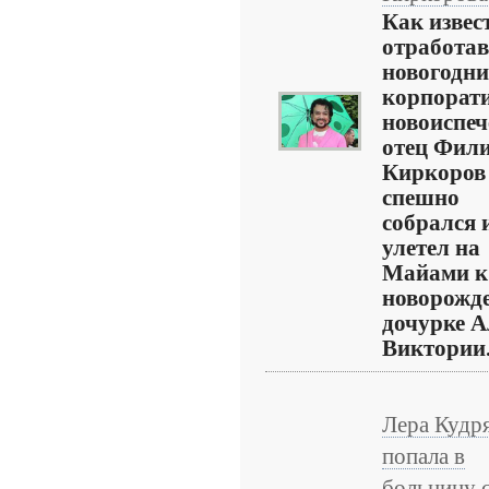
Как извес
отработав
новогодни
корпорат
новоиспе
отец Фил
Киркоров
спешно
собрался 
улетел на
Майами к
новорожд
дочурке А
Виктории. 
Лера Кудр
попала в
больницу 