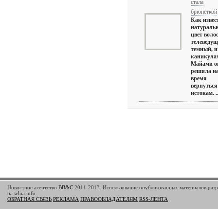
стала
брюнеткой
Как извес
натураль
цвет волос
телеведущ
темный, и
каникулах
Майами о
решила н
время
вернуться
истокам. ..
Новостное агентство
BB&C
2011-2013. Использование опубликованных материалов разр
на wlna.info.
ОБРАТНАЯ СВЯЗЬ
РЕКЛАМА
ПРАВООБЛАДАТЕЛЯМ
RSS-ЛЕНТА