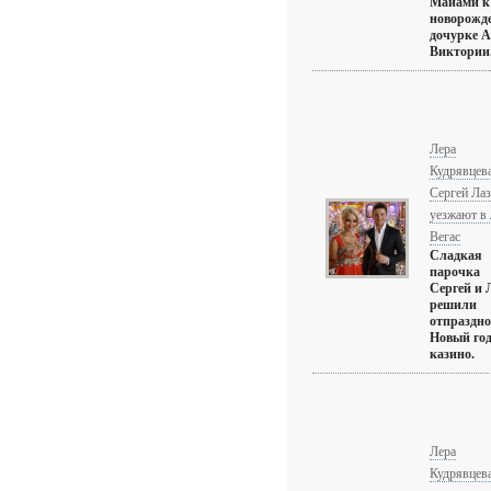
Майами к 
новорожд
дочурке А
Виктории. 
Лера
Кудрявцева
Сергей Лаз
уезжают в 
Вегас
Сладкая
парочка
Сергей и 
решили
отпраздно
Новый год
казино.
Лера
Кудрявцев