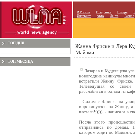
В России
В Украине
В мире
Интернет
Авто
Лента
Разное
ТОП ДНЯ
Жанна Фриске и Лера Ку
Майами
ТОП МЕСЯЦА
Лазарев и Кудрявцева ул
новогодние каникулы многи
встретили Жанну Фриске,
Телеведущая со своей
расслабится в одном из каф
- Сидим с Фриске на улице
опрокинулось на Жанну, а
влетела!;)))), - написала в 
После этого происшеств
отправились по домам. П
котором ездит по Майями, 