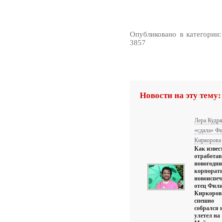
Опубликовано в категории
3857
Новости на эту тему:
Лера Кудр
«сдала» Ф
Киркорова
Как извес
отработав
новогодни
корпорат
новоиспе
отец Фил
Киркоров
спешно
собрался 
улетел на