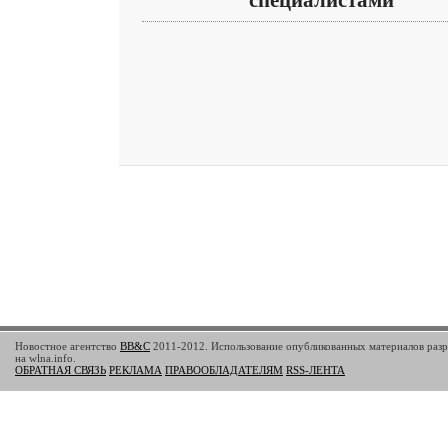
специалистами
Новостное агентство
BB&C
2011-2012. Использование опубликованных материалов разр
на wlna.info.
ОБРАТНАЯ СВЯЗЬ
РЕКЛАМА
ПРАВООБЛАДАТЕЛЯМ
RSS-ЛЕНТА