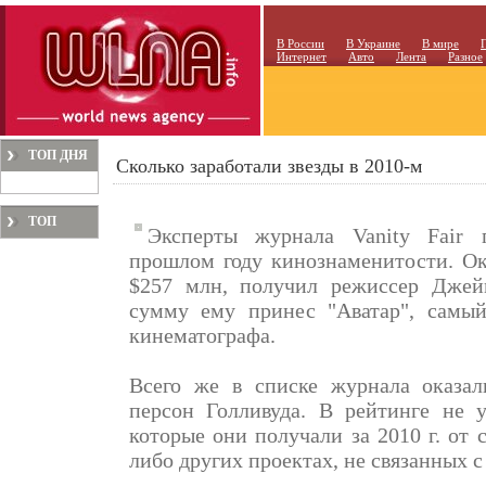
В России
В Украине
В мире
Интернет
Авто
Лента
Разное
ТОП ДНЯ
Сколько заработали звезды в 2010-м
ТОП
Эксперты журнала Vanity Fair п
МЕСЯЦА
прошлом году кинознаменитости. Ока
$257 млн, получил режиссер Дже
сумму ему принес "Аватар", самы
кинематографа.
Всего же в списке журнала оказа
персон Голливуда. В рейтинге не у
которые они получали за 2010 г. от 
либо других проектах, не связанных с