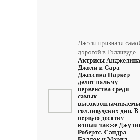
Джоли признали само
дорогой в Голливуде
Актрисы Анджелин
Джоли и Сара
Джессика Паркер
делят пальму
первенства среди
самых
высокооплачиваем
голливудских див. В
первую десятку
вошли также Джули
Робертс, Сандра
Баллок и Мэрил