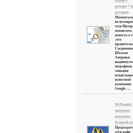
штраф в
размере 7 м
долларов
Моментал
во всемирн
сети Интер
появилась
новость о 
,что
правитель
Соединенн
Штатов
Америки
выдвинуло
штрафные
санкции
владельца
известной
компании
Google. ...
McDonald's
вынужден
выплатить
большой шт
Председат
сети кафе