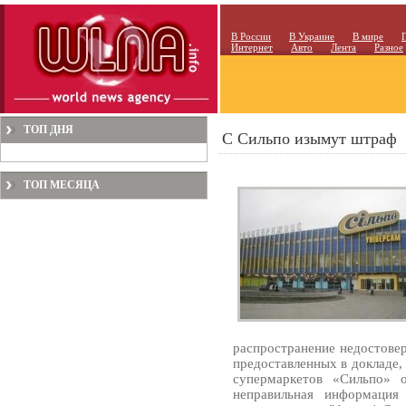
В России
В Украине
В мире
Интернет
Авто
Лента
Разное
ТОП ДНЯ
С Сильпо изымут штраф
ТОП МЕСЯЦА
распространение недостове
предоставленных в докладе, 
супермаркетов «Сильпо» о
неправильная информация