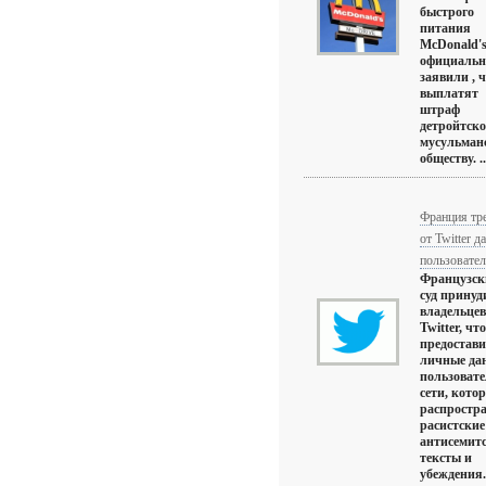
быстрого
питания
McDonald'
официальн
заявили , 
выплатят
штраф
детройтск
мусульман
обществу. ..
Франция тр
от Twitter д
пользовател
Французск
суд принуд
владельцев
Twitter, чт
предостав
личные да
пользовате
сети, кото
распростр
расистские
антисемит
тексты и
убеждения. 