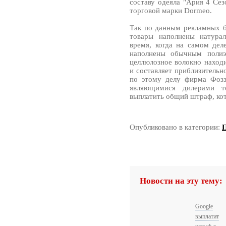
составу одеяла "Ария 4 Се
торговой марки Dormeo.
Так по данным рекламных б
товары наполнены натура
время, когда на самом дел
наполнены обычным полиэ
целлюлозное волокно находи
и составляет приблизительн
по этому делу фирма Фозз
являющимися дилерами т
выплатить общий штраф, кот
Опубликовано в категории:
Новости на эту тему:
Google
выплатит