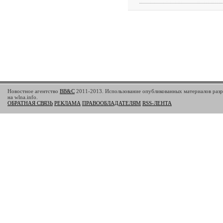
Новостное агентство
BB&C
2011-2013. Использование опубликованных материалов разр
на wlna.info.
ОБРАТНАЯ СВЯЗЬ
РЕКЛАМА
ПРАВООБЛАДАТЕЛЯМ
RSS-ЛЕНТА