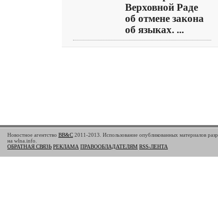
Верховной Раде
об отмене закона
об языках. ...
Новостное агентство
BB&C
2011-2013. Использование опубликованных материалов разр
на wlna.info.
ОБРАТНАЯ СВЯЗЬ
РЕКЛАМА
ПРАВООБЛАДАТЕЛЯМ
RSS-ЛЕНТА