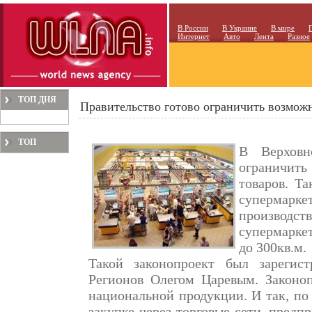
В России
В Украине
В мире
Интернет
Авто
Лента
Разное
ТОП ДНЯ
Правительство готово ограничить возмож
ТОП
В Верховн
МЕСЯЦА
ограничить
товаров. Т
супермарк
производс
супермарке
до 300кв.м.
Такой законопроект был зарегис
Регионов Олегом Царевым. Законоп
национальной продукции. И так, по 
закупке через торговые сети, предп