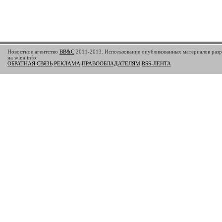
Новостное агентство
BB&C
2011-2013. Использование опубликованных материалов разр
на wlna.info.
ОБРАТНАЯ СВЯЗЬ
РЕКЛАМА
ПРАВООБЛАДАТЕЛЯМ
RSS-ЛЕНТА