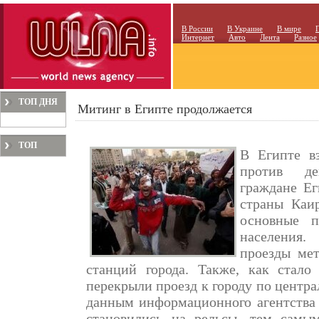
В России
В Украине
В мире
Интернет
Авто
Лента
Разное
ТОП ДНЯ
Митинг в Египте продолжается
ТОП
В Египте вз
МЕСЯЦА
против де
граждане Ег
страны Каир
основные п
населения.
проезды ме
станций города. Также, как стал
перекрыли проезд к городу по центр
данным информационного агентства
становились на рельсы, тем самы