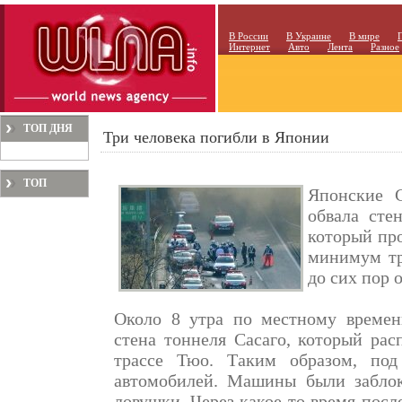
В России
В Украине
В мире
Интернет
Авто
Лента
Разное
ТОП ДНЯ
Три человека погибли в Японии
ТОП
Японские 
МЕСЯЦА
обвала сте
который про
минимум тр
до сих пор 
Около 8 утра по местному времен
стена тоннеля Сасаго, который ра
трассе Тюо. Таким образом, под
автомобилей. Машины были заблок
ловушки. Через какое-то время посл