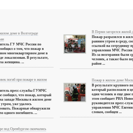
В Перми загорелся жилой 
жилом доме в Волгограде
Пожар разразился в жил
ван
ранним утром в среду, с
витель ГУ МЧС России по
ссылкой на сотрудницу п
сообщил о том, что пожар в
управления МЧС России 
ном многоквартирном доме в
Из-за возгорания были с
де локализован. В результате,
человек, а также было п
ла женщина. ...
район ...
овек погиб при пожаре в жилом
Пожар в жилом доме Моск
В результате крупного п
который расположен в ц
витель пресс-службы ГУМЧС
один человек и еще двое
е сообщил, что пожар, который
этом сообщает РИА Новос
на западе Москвы в жилом доме
руководителя пресс-слу
у утром, уже удалось
управления МЧС Евгения
ровать. Пожарные обнаружили
словам, сообщен ...
ло одного погибшего. ...
ре под Оренбургом скончались