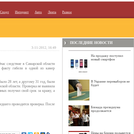
Спорт
Интернет
Авто
Лента
Разное
ПОСЛЕДНИЕ НОВОСТИ
3-11-2012, 16:49
На продажу поступил
новый смартфон
час следствие в Самарской области
о факту гибели в одной из камер
ыло 28 лет, а другому 31 год, были
В Украине перевыборов не
будет
ской области. Проверка не выявила
ных получил свой срок за кражу, а
едшего проводится проверка. После
Блокада президиума
продолжается
Цены на бензин подымутся