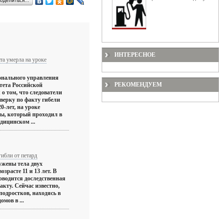
оделиться…
ИНТЕРЕСНОЕ
та умерла на уроке
онального управления
РЕКОМЕНДУЕМ
тета Российской
о том, что следователи
верку по факту гибели
0-лет, на уроке
ы, который проходил в
дицинском ...
ибли от петард
жены тела двух
озрасте 11 и 13 лет. В
оводится доследственная
акту. Сейчас известно,
 подростков, находясь в
омов в ...