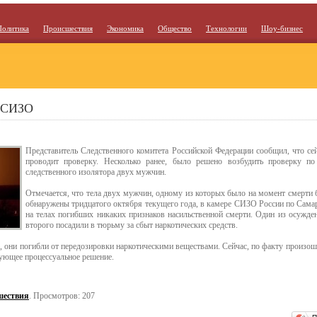
Политика
Происшествия
Экономика
Общество
Технологии
Шоу-бизнес
в СИЗО
Представитель Следственного комитета Российской Федерации сообщил, что сей
проводит проверку. Несколько ранее, было решено возбудить проверку п
следственного изолятора двух мужчин.
Отмечается, что тела двух мужчин, одному из которых было на момент смерти б
обнаружены тридцатого октября текущего года, в камере СИЗО России по Самар
на телах погибших никаких признаков насильственной смерти. Один из осужден
второго посадили в тюрьму за сбыт наркотических средств.
 они погибли от передозировки наркотическими веществами. Сейчас, по факту произош
вующее процессуальное решение.
шествия
. Просмотров: 207