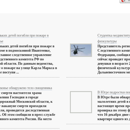
П
ьких детей погибли при пожаре в
Студентка мединститу
ье
физкультуры
ньких детей погибли при пожаре в
Представитель реги
оме в подмосковной Ивантеевке,
Следственного коми
главное следственное управление
Федерации, сообщил 
дственного комитета РФ по
сейчас проводят про
й области. По данным ведомства,
девушки в возрасте 2
 о пожаре на улице Карла Маркса в
физической культур
 поступи ...
Дальневосточном ме
ковье обнаружено тело священника
В Югре подростки пог
 смерти настоятеля храма
ения Господня в городе
В Югре были обнару
орожный Московской области, к
малолетних детей в в
 накануне смерти приходили
настоящее время пр
ли, проводится доследственная
проверка по этому ф
. Об этом сообщили в пресс-службе
что 16 декабря двое
нного комитета России. На место
квартире одного из д