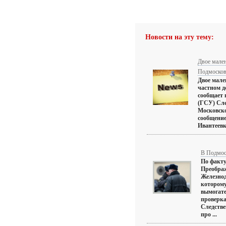
Новости на эту тему:
Двое мален
Подмосков
Двое мале
частном д
сообщает 
(ГСУ) Сле
Московско
сообщение
Ивантеевке
В Подмос
По факту
Преображ
Железнод
которому
вымогате
проверка
Следстве
про ...