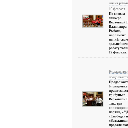
начнёт работа
19 февраля
По словам
спикера
Верховной 
Владимира
Рыбака,
парламент
начнёт свою
дальнейше
работу толь
19 февраля. .
Блокада пре
продолжаетс
Продолжает
блокировка
правительс
трибуны в
Верховной 
Так, три
оппозицион
партии, «У
«Свобода» и
«Батькивщ
продолжаю