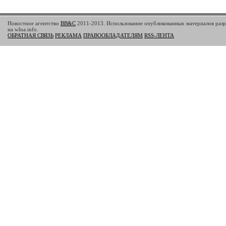
Новостное агентство
BB&C
2011-2013. Использование опубликованных материалов разр
на wlna.info.
ОБРАТНАЯ СВЯЗЬ
РЕКЛАМА
ПРАВООБЛАДАТЕЛЯМ
RSS-ЛЕНТА