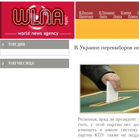
В России
В Украине
В мире
Интернет
Авто
Лента
Разное
ТОП ДНЯ
В Украине перевыборов не
ТОП МЕСЯЦА
Регионов, вряд ли президент 
того, у этой партии нет до
изменить в законе систему
партии КПУ также не подд