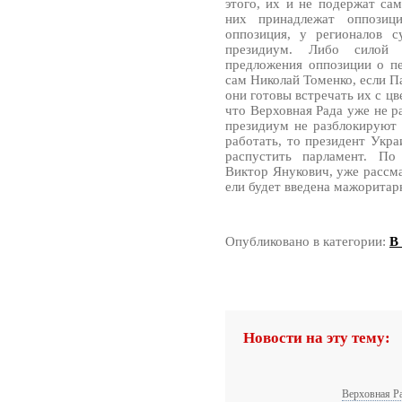
этого, их и не подержат са
них принадлежат оппозиц
оппозиция, у регионалов с
президиум. Либо силой 
предложения оппозиции о п
сам Николай Томенко, если П
они готовы встречать их с цв
что Верховная Рада уже не р
президиум не разблокируют 
работать, то президент Укр
распустить парламент. По
Виктор Янукович, уже рассма
ели будет введена мажоритар
Опубликовано в категории:
В
Новости на эту тему:
Верховная Р