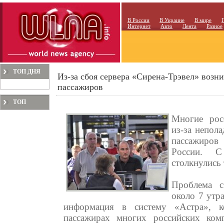
В России
В Украине
В мире
Интернет
Авто
Лента
Разное
ТОП ДНЯ
Из-за сбоя сервера «Сирена-Трэвел» возн
пассажиров
ТОП
МЕСЯЦА
Многие рос
из-за непола
пассажиров
России. С
столкнулись 
Проблема с
около 7 утра
информация в систему «Астра», к
пассажирах многих российских ком