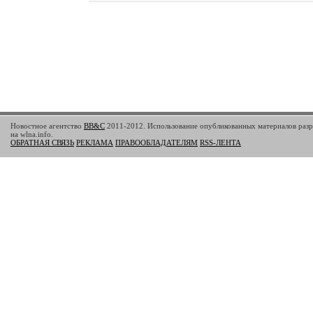
Новостное агентство
BB&C
2011-2012. Использование опубликованных материалов разр
на wlna.info.
ОБРАТНАЯ СВЯЗЬ
РЕКЛАМА
ПРАВООБЛАДАТЕЛЯМ
RSS-ЛЕНТА