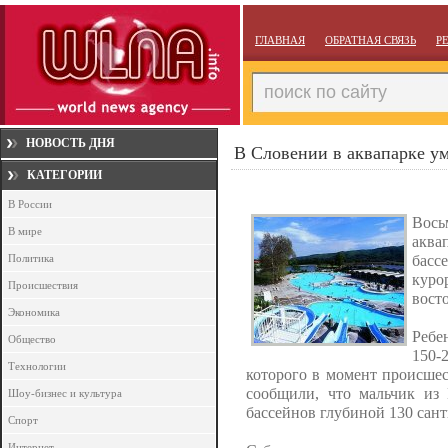
ГЛАВНАЯ
ОБРАТНАЯ СВЯЗЬ
Р
НОВОСТЬ ДНЯ
В Словении в аквапарке у
КАТЕГОРИИ
В России
Вось
В мире
аква
Политика
басс
куро
Происшествия
вост
Экономика
Ребе
Общество
150-
Технологии
которого в момент происшес
сообщили, что мальчик из
Шоу-бизнес и культура
бассейнов глубиной 130 сан
Спорт
Интернет