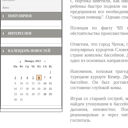
С бортика заметили, как шк
ребенка быстро подняли на
Авто
предприняли все необходим
ПОПУЛЯРНОЕ
"скорая помощь". Однако спа
Полиция по факту ЧП пр
обстоятельства происшествия
ИНТЕРЕСНОЕ
Отметим, что город Чатеж, г
популярных курортов Слове
КАЛЕНДАРЬ НОВОСТЕЙ
стране комплекс бассейнов. 
одно из основных направлен
«
Январь 2012 »
Пн
Вт
Ср
Чт
Пт
Сб
Вс
Напомним, похожая траге
1
турецком курорте Кемер. Дв
2
3
4
5
6
7
8
бассейне. Он был достав
9
10
11
12
13
14
15
состоянии глубокой комы.
16
17
18
19
20
21
22
23
24
25
26
27
28
29
Играя со старшей сестрой, 
30
31
найден утонувшим в бассейн
дыхания, неизвестно. П
реанимирован и через пя
госпиталь.