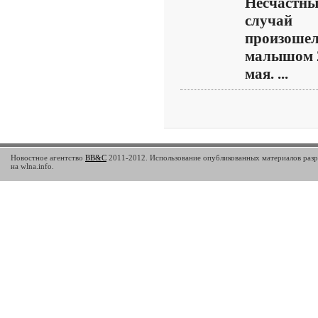
Несчастн
случай
произошел
малышом 
мая. ...
Новостное агентство
BB&C
2011-2012. Использование опубликованных материалов разр
на wlna.info.