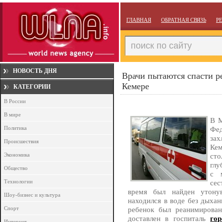
ГЛАВНАЯ
ОБРАТНАЯ СВЯЗЬ
Р
НОВОСТЬ ДНЯ
Врачи пытаются спасти р
Кемере
КАТЕГОРИИ
В России
В мире
В М
Политика
Фе
зах
Происшествия
Ке
Экономика
ст
глу
Общество
с 
Технологии
сес
время был найден утону
Шоу-бизнес и культура
находился в воде без дыхан
Спорт
ребенок был реанимирова
доставлен в госпиталь
гор
Интернет