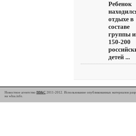
Ребенок
находилс
отдыхе в
составе
группы и
150-200
российск
детей ...
Новостное агентство
BB&C
2011-2012. Использование опубликованных материалов разр
на wlna.info.