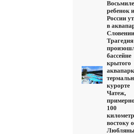
Восьмил
ребенок и
России у
в аквапа
Словении
Трагедия
произошл
бассейне
крытого
аквапарк
термаль
курорте
Чатеж,
примерно
100
километр
востоку о
Любляны