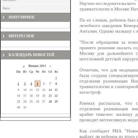
Научно-исследовательского
Авто
травматологии в Москве Нат
ПОПУЛЯРНОЕ
По ее словам, ребенок был 
лечебного заведения Кемер
Анталии. Однако малышу с 
ИНТЕРЕСНОЕ
"После обращения за по
принято решение оказать со
Москву для дальнейшего с
КАЛЕНДАРЬ НОВОСТЕЙ
неотложной детской хирургии
«
Январь 2012 »
Отметим, что для медицинс
Пн
Вт
Ср
Чт
Пт
Сб
Вс
была создана специализиро
1
отделения реанимации Ин
2
3
4
5
6
7
8
травматологии и санитарно
9
10
11
12
13
14
15
катастроф.
16
17
18
19
20
21
22
23
24
25
26
27
28
29
Раммах рассказала, что 
30
31
отделении реанимации инс
крайне тяжелое: малышу д
проводят интенсивную меди
Как сообщает РИА "Новост
выйдет ли ребенок из этого 