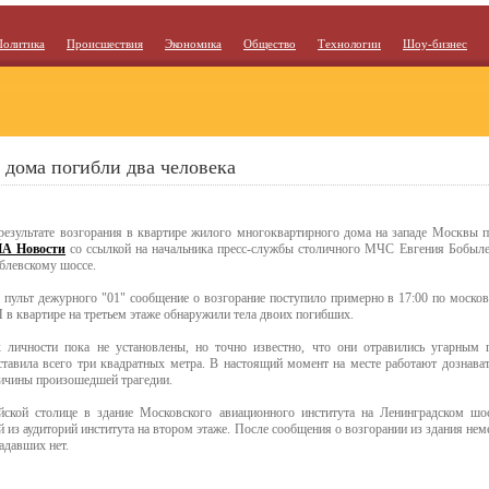
Политика
Происшествия
Экономика
Общество
Технологии
Шоу-бизнес
 дома погибли два человека
результате возгорания в квартире жилого многоквартирного дома на западе Москвы п
А Новости
со ссылкой на начальника пресс-службы столичного МЧС Евгения Бобыле
блевскому шоссе.
 пульт дежурного "01" сообщение о возгорание поступило примерно в 17:00 по моско
 в квартире на третьем этаже обнаружили тела двоих погибших.
 личности пока не установлены, но точно известно, что они отравились угарным
ставила всего три квадратных метра. В настоящий момент на месте работают дознават
ичины произошедшей трагедии.
йской столице в здание Московского авиационного института на Ленинградском шо
 из аудиторий института на втором этаже. После сообщения о возгорании из здания нем
адавших нет.