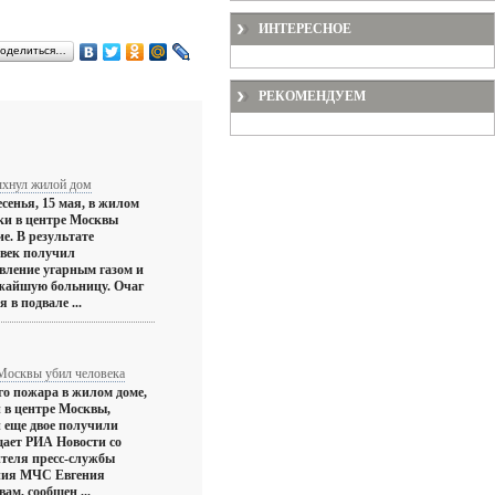
ИНТЕРЕСНОЕ
оделиться…
РЕКОМЕНДУЕМ
ыхнул жилой дом
сенья, 15 мая, в жилом
ки в центре Москвы
е. В результате
овек получил
вление угарным газом и
ижайшую больницу. Очаг
 в подвале ...
Москвы убил человека
го пожара в жилом доме,
 в центре Москвы,
и еще двое получили
щает РИА Новости со
ителя пресс-службы
ния МЧС Евгения
ам, сообщен ...