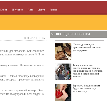
Спорт
Интернет
Авто
Лента
Разное
ПОСЛЕДНИЕ НОВОСТИ
10-08-2011, 13:45
Шоколад немецких
производителей - опасен
для здоровья
огибли два человека. Как сообщает
ва, пожар вспыхнул в доме № 3 по
вскому времени. Пожарные на месте
Теперь денежные
переводы из-за границы
украинцы будут получать
только в национальной
 газом. Общая площадь возгорания
валюте
ели, которым предстоит установить
Зарплаты бюджетникам
будут выплачены до
ссе возник серьезный пожар. Очаг
нового года
едленно эвакуировали всех людей. В