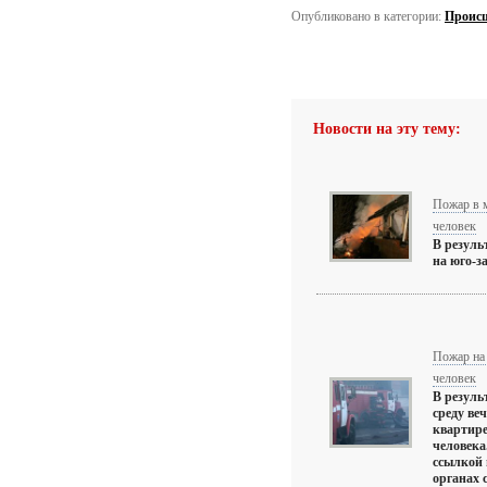
Опубликовано в категории:
Проис
Новости на эту тему:
Пожар в 
человек
В резуль
на юго-з
Пожар на
человек
В резуль
среду ве
квартире
человека
ссылкой 
органах 