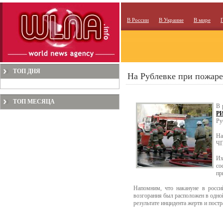
В России
В Украине
В мире
ТОП ДНЯ
На Рублевке при пожаре
ТОП МЕСЯЦА
В 
РИ
Ру
На
ЧП
Их
со
пр
Напомним, что накануне в росси
возгорания был расположен в одной
результате инцидента жертв и постр