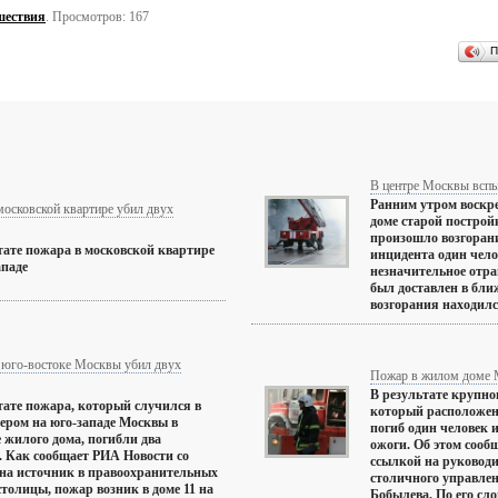
шествия
. Просмотров: 167
П
В центре Москвы всп
Ранним утром воскре
московской квартире убил двух
доме старой построй
произошло возгорани
тате пожара в московской квартире
инцидента один чел
ападе
незначительное отра
был доставлен в бл
возгорания находился
 юго-востоке Москвы убил двух
Пожар в жилом доме 
В результате крупно
тате пожара, который случился в
который расположен
чером на юго-западе Москвы в
погиб один человек 
 жилого дома, погибли два
ожоги. Об этом сооб
. Как сообщает РИА Новости со
ссылкой на руковод
на источник в правоохранительных
столичного управле
столицы, пожар возник в доме 11 на
Бобылева. По его слов