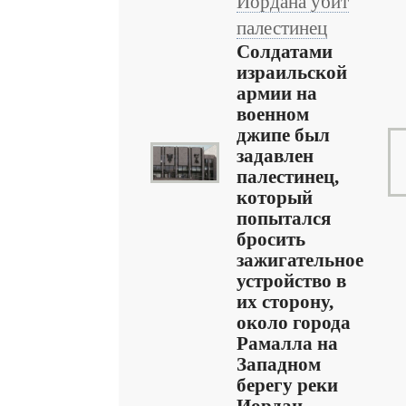
Иордана убит
палестинец
Солдатами
израильской
армии на
военном
джипе был
задавлен
палестинец,
который
попытался
бросить
зажигательное
устройство в
их сторону,
около города
Рамалла на
Западном
берегу реки