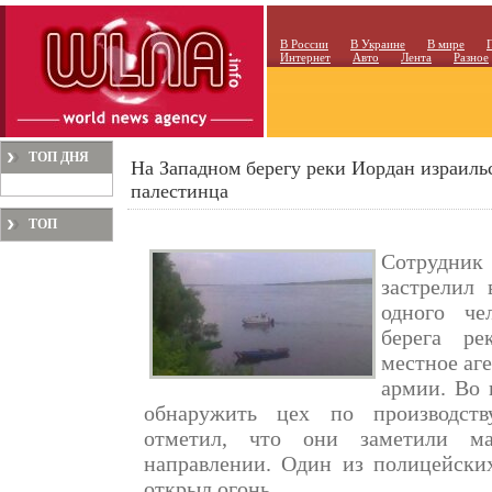
В России
В Украине
В мире
Интернет
Авто
Лента
Разное
ТОП ДНЯ
На Западном берегу реки Иордан израиль
палестинца
ТОП
МЕСЯЦА
Сотрудник 
застрелил 
одного че
берега р
местное аге
армии. Во 
обнаружить цех по производств
отметил, что они заметили ма
направлении. Один из полицейских
открыл огонь.