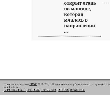
открыт огонь
по машине,
которая
мчалась в
направлении
...
Новостное агентство
BB&C
2011-2013. Использование опубликованных материалов разр
на wlna.info.
ОБРАТНАЯ СВЯЗЬ
РЕКЛАМА
ПРАВООБЛАДАТЕЛЯМ
RSS-ЛЕНТА