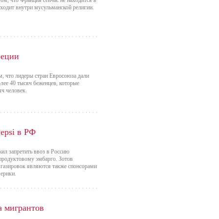
ом, что Франция сейчас не находится в
сходит внутри мусульманской религии.
реции
м, что лидеры стран Евросоюза дали
олее 40 тысяч беженцев, которые
яч человек.
epsi в РФ
жил запретить ввоз в Россию
 продуктовому эмбарго. Зотов
 газировок являются также спонсорами
ерики.
а мигрантов