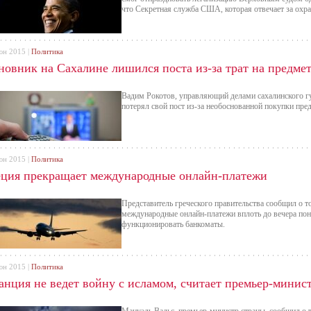
что Секретная служба США, которая отвечает за охран
юн 2015 |
Политика
новник на Сахалине лишился поста из-за трат на предме
Вадим Рокотов, управляющий делами сахалинского гу
потерял свой пост из-за необоснованной покупки пре
юн 2015 |
Политика
еция прекращает международные онлайн-платежи
Представитель греческого правительства сообщил о т
международные онлайн-платежи вплоть до вечера поне
функционировать банкоматы.
юн 2015 |
Политика
анция не ведет войну с исламом, считает премьер-минис