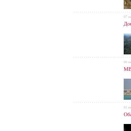
07 и
До
06 и
МВ
01 и
Оба