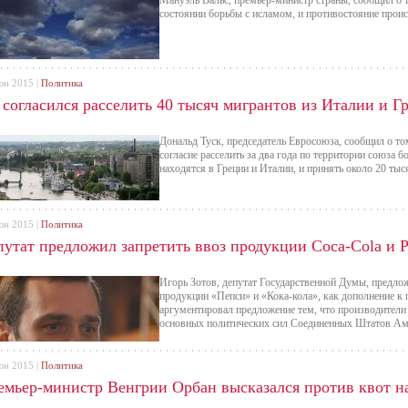
Мануэль Вальс, премьер-министр страны, сообщил о т
состоянии борьбы с исламом, и противостояние прои
юн 2015 |
Политика
 согласился расселить 40 тысяч мигрантов из Италии и Г
Дональд Туск, председатель Евросоюза, сообщил о то
согласие расселить за два года по территории союза б
находятся в Греции и Италии, и принять около 20 тыс
юн 2015 |
Политика
путат предложил запретить ввоз продукции Coca-Cola и P
Игорь Зотов, депутат Государственной Думы, предло
продукции «Пепси» и «Кока-кола», как дополнение к
аргументировал предложение тем, что производители
основных политических сил Соединенных Штатов Ам
юн 2015 |
Политика
емьер-министр Венгрии Орбан высказался против квот н