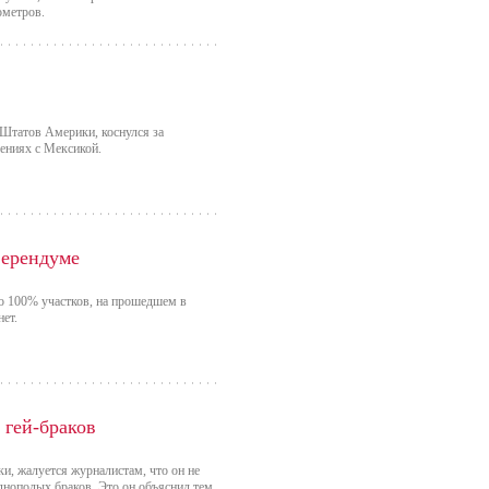
ометров.
Штатов Америки, коснулся за
шениях с Мексикой.
ферендуме
со 100% участков, на прошедшем в
ет.
 гей-браков
, жалуется журналистам, что он не
нополых браков. Это он объяснил тем,