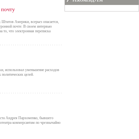
РЕКОМЕНДУЕМ
 почту
 Штатов Америки, всерьез опасается,
ктронной почте. В своем интервью
на то, что электронная переписка
и, использовал уменьшение расходов
х политических целей.
еста Андрея Пархоменко, бывшего
отеатра коммерсантам по чрезвычайно