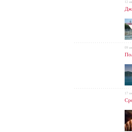
12 ав
Джо
09 ав
По
17 и
Cро