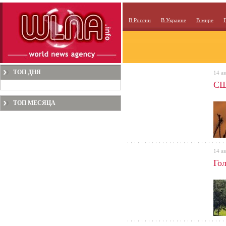
В России
В Украине
В мире
ТОП ДНЯ
14 ав
СШ
ТОП МЕСЯЦА
14 ав
Го