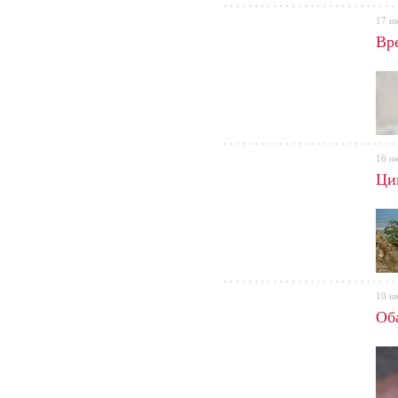
17 и
Вр
16 и
Ци
10 и
Об