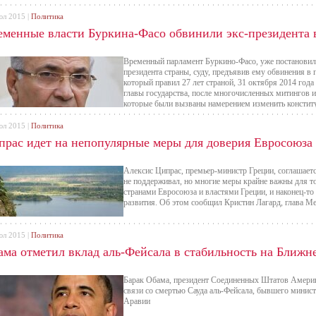
юл 2015 |
Политика
еменные власти Буркина-Фасо обвинили экс-президента 
Временный парламент Буркино-Фасо, уже постановил,
президента страны, суду, предъявив ему обвинения в 
который правил 27 лет страной, 31 октября 2014 года
главы государства, после многочисленных митингов и
которые были вызваны намерением изменить конститу
следующий срок.
юл 2015 |
Политика
прас идет на непопулярные меры для доверия Евросоюза
Алексис Ципрас, премьер-министр Греции, соглашаетс
не поддерживал, но многие меры крайне важны для т
странами Евросоюза и властями Греции, и наконец-то 
развития. Об этом сообщил Кристин Лагард, глава М
юл 2015 |
Политика
ама отметил вклад аль-Фейсала в стабильность на Ближн
Барак Обама, президент Соединенных Штатов Америк
связи со смертью Сауда аль-Фейсала, бывшего минис
Аравии