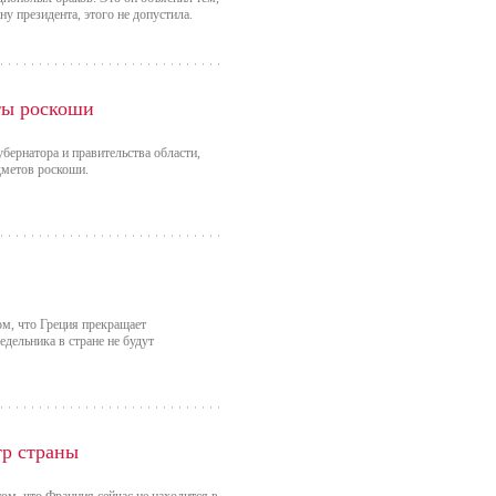
у президента, этого не допустила.
ты роскоши
бернатора и правительства области,
дметов роскоши.
ом, что Греция прекращает
дельника в стране не будут
тр страны