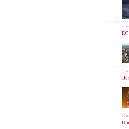
26 и
ЕС
26 и
Де
26 и
Пр