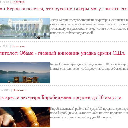
г 2015 |
Политика
н Керри опасается, что русские хакеры могут читать его
Джон Керри, государственный секретарь Соединенных
что китайские и русские хакеры, имеют доступ к эле
телеканалу, он рассказал о том, что это очень похоже 
находится сейчас под угрозой.
г 2015 |
Политика
литолог: Обама - главный виновник упадка армии США
Барак Обама, президент Соединенных Штатов Америк
Пентагона, для того чтобы достичь своих собственны
юл 2015 |
Политика
к ареста экс-мэра Биробиджана продлен до 18 августа
Биробиджанский районный суд ЕАО продлил срок ар
мэра Биробиджана, которого обвиняют в продаже кин
низкой цене, ровно на месяц, до 18 августа.