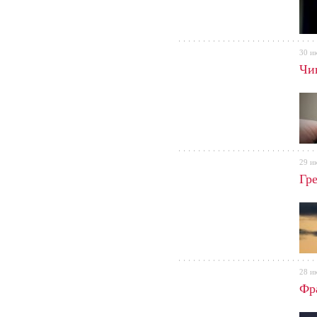
30 и
Чи
29 и
Гр
28 и
Фр