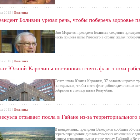
юл 2015 |
Политика
езидент Боливии урезал речь, чтобы поберечь здоровье 
Эво Моралес, президент Боливии, сохранил примерно 
честь прилета папы Римского в страну, желая побереч
юл 2015 |
Политика
нат Южной Каролины постановил снять флаг эпохи рабс
Сенат штата Южная Каролина, 37 голосами против тр
понедельник, чтобы снять флаг рабовладельческих шт
собрания в столице штата Колумбии.
юл 2015 |
Политика
есуэла отзывает посла в Гайане из-за территориального 
В понедельник, президент Венесуэлы сообщил об отзы
пересмотре уровня дипломатических отношений с дан
давнем территориальном споре между Гайаной и Венес