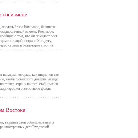
в госизмене
 предать Блэза Компаоре, бывшего
государственной измене. Компаоре,
 сообщил о том, что он покидает пост
 демонстраций в стране Уагадугу,
цию страны и баллотироваться на
я на меры, которые, как видно, он сам
ого, чтобы установить доверие между
поставить страну на путь стабильного
еждународного валютного фонда.
ем Востоке
и, выразил свои соболезнования в
тра иностранных дел Саудовской