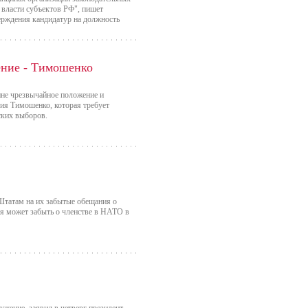
 власти субъектов РФ", пишет
ерждения кандидатур на должность
ение - Тимошенко
не чрезвычайное положение и
лия Тимошенко, которая требует
ских выборов.
татам на их забытые обещания о
ия может забыть о членстве в НАТО в