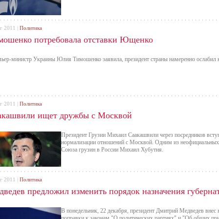
г 2011 |
Политика
мошенко потребовала отставки Ющенко
ьер-министр Украины Юлия Тимошенко заявила, президент страны намеренно ослабил 
г 2011 |
Политика
акашвили ищет дружбы с Москвой
Президент Грузии Михаил Саакашвили через посредников вступ
нормализации отношений с Москвой. Одним из неофициальных
Союза грузин в России Михаил Хубутия.
г 2011 |
Политика
дведев предложил изменить порядок назначения губерна
В понедельник, 22 декабря, президент Дмитрий Медведев внес 
поправки к законам "О политических партиях" и "Об общих пр