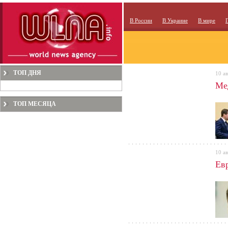
В России
В Украине
В мире
ТОП ДНЯ
10 ав
Ме
ТОП МЕСЯЦА
10 ав
Ев