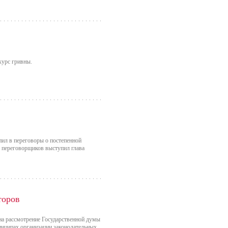
курс гривны.
ил в переговоры о постепенной
 переговорщиков выступил глава
торов
на рассмотрение Государственной думы
инципах организации законодательных