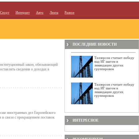
Спорт
Интернет
Авто
Лента
Разное
ПОСЛЕДНИЕ НОВОСТИ
Тиллерсон считает победу
над ИГ шагом в
онституционный закон, обязывающий
ликвидации других
доставлять сведения о доходах в
группировок
Тиллерсон считает победу
над ИГ шагом в
ликвидации других
группировок
осам иностранных дел Европейского
я в связи с прекращением поставок
ИНТЕРЕСНОЕ