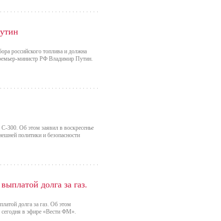
Путин
бора российского топлива и должна
 премьер-министр РФ Владимир Путин.
С-300. Об этом заявил в воскресенье
нешней политики и безопасности
ыплатой долга за газ.
латой долга за газ. Об этом
 сегодня в эфире «Вести ФМ».