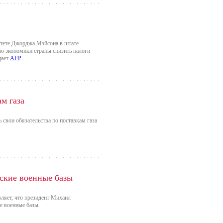
тете Джорджа Мэйсона в штате
ю экономики страны снизить налоги
щает
AFP
.
м газа
свои обязательства по поставкам газа
ские военные базы
ляет, что президент Михаил
е военные базы.