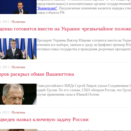
(представительных) и исполнительных органов государственной
"Коммерсант"
. Предлагаемые изменения касаются порядка утв
главы субъекта РФ.
г 2011 |
Политика
енко готовится ввести на Украине чрезвычайное полож
Президент Украины Виктор Ющенко готовится ввести на Украи
отменить все выборы, заявила в среду на брифинге премьер Ю
отставки главы государства и проведения досрочных президент
г 2011 |
Политика
вров раскрыл обман Вашингтона
Глава российского МИДа Сергей Лавров указал Соединенным Ш
судьбе Грузии. По его словам, США обещали России, что Груз
случае применения силы в Южной Осетии.
г 2011 |
Политика
дведев назвал ключевую задачу России