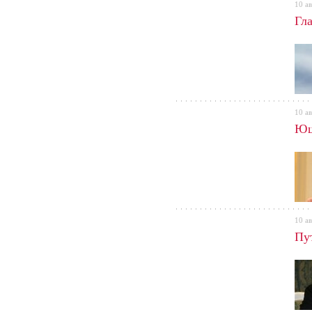
10 ав
Гл
10 ав
Ющ
10 ав
Пу