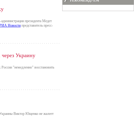
РЕКОМЕНДУЕМ
ку
ь администрации президента Медет
РИА Новости
представитель пресс-
 через Украину
 России "немедленно" восстановить
 Украины Виктор Ющенко не жалеет