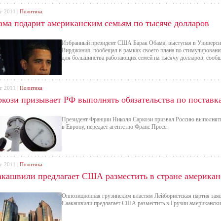
г 2011 |
Политика
ама подарит американским семьям по тысяче долларов
Избранный президент США Барак Обама, выступая в Универси
Вирджиния, пообещал в рамках своего плана по стимулировани
для большинства работающих семей на тысячу долларов, сооб
г 2011 |
Политика
ркози призывает РФ выполнять обязательства по поставка
Президент Франции Николя Саркози призвал Россию выполнять 
в Европу, передает агентство Франс Пресс.
г 2011 |
Политика
акашвили предлагает США разместить в стране американ
Оппозиционная грузинским властям Лейбористская партия заяв
Саакашвили предлагает США разместить в Грузии американски