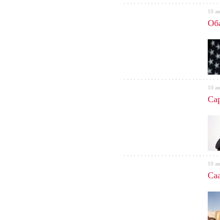
10 ав
Об
10 ав
Са
10 ав
Са