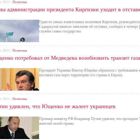
г 2011 |
Политика
ава администрации президента Киргизии уходит в отстав
Один из самых влиятельных политиков Киргизии, руководител
Садыркулов написал заявление об отставке, сообщил в четверг
службы главы государства.
г 2011 |
Политика
енко потребовал от Медведева возобновить транзит газа
Президент Украины Виктор Ющенко обратился с требованием к
поставки газа через территорию его страны в Европу.
г 2011 |
Политика
тин удивлен, что Ющенко не жалеет украинцев
Премьер-министр РФ Владимир Путин удивлен, что президент
жителей своей страны.