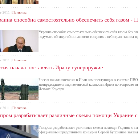
г 2011 |
Политика
раина способна самостоятельно обеспечить себя газом - 
Украина способна самостоятельно обеспечить себя газом без от
подумать об энергобезопасности соседних с ней стран, заявил
г 2011 |
Политика
ссия начала поставлять Ирану супероружие
Россия начала поставки в Иран комплектующих к системе ПВО 
зампредседателя парламентской комиссии Ирана по вопросам в
Исмаил Коусари.
г 2011 |
Политика
зпром разрабатывает различные схемы помощи Украине с в
Газпром разрабатывает различные схемы помощи Украине с вып
официальный представитель концерна Сергей Куприянов заявил