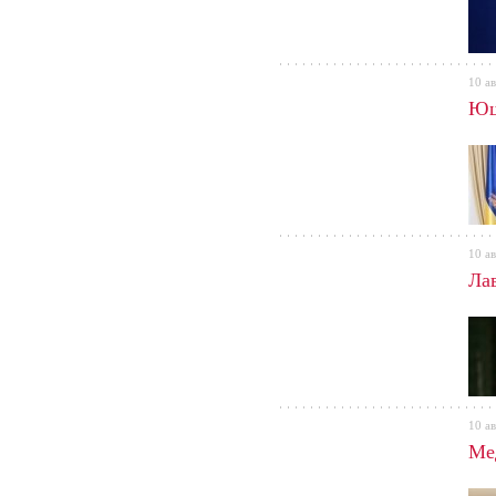
10 ав
Ющ
10 ав
Ла
10 ав
Ме