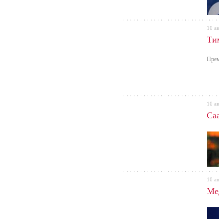
10 ав
Ти
Прем
10 ав
Са
10 ав
Ме