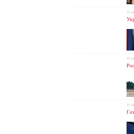
10 ав
Ук
10 ав
Ро
10 ав
Га