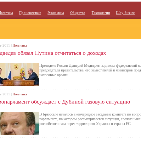
Политика
Происшествия
Экономика
Общество
Технологии
Шоу-бизнес
г 2011 |
Политика
дведев обязал Путина отчитаться о доходах
Президент России Дмитрий Медведев подписал федеральный к
председателя правительства, его заместителей и министров пре
налоговые органы
г 2011 |
Политика
ропарламент обсуждает с Дубиной газовую ситуацию
В Брюсселе началось внеочередное заседание комитета по вопр
парламента, на котором рассматривается ситуация, сложившаяс
российского газа через территорию Украины в страны ЕС.