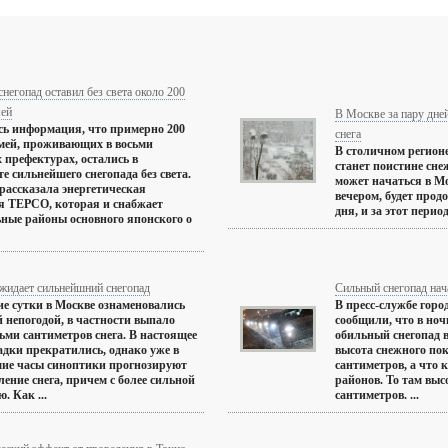
негопад оставил без света около 200
мей
В Москве за пару дне
ь информация, что примерно 200
снега
мей, проживающих в восьми
В столичном регион
 префектурах, остались в
станет поистине сне
те сильнейшего снегопада без света.
может начаться в Мо
 рассказала энергетическая
вечером, будет прод
я ТЕРСО, которая и снабжает
дня, и за этот период
ные районы основного японского о
жидает сильнейшний снегопад
Сильный снегопад нач
 сутки в Москве ознаменовались
В пресс-службе гор
й непогодой, в частности выпало
сообщили, что в ноч
сьми сантиметров снега. В настоящее
обильный снегопад в
адки прекратились, однако уже в
высота снежного пок
ие часы синоптики прогнозируют
сантиметров, а что 
ление снега, причем с более сильной
районов. То там выс
. Как ...
сантиметров. ...