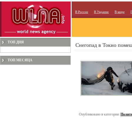
В России
В Украине
В мире
ТОП ДНЯ
Снегопад в Токио поме
ТОП МЕСЯЦА
Опубликовано в категории:
Полит