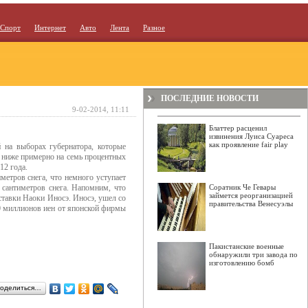
Спорт
Интернет
Авто
Лента
Разное
ПОСЛЕДНИЕ НОВОСТИ
9-02-2014, 11:11
Блаттер расценил
извинения Луиса Суареса
как проявление fair play
 на выборах губернатора, которые
то ниже примерно на семь процентных
12 года.
метров снега, что немного уступает
и сантиметров снега. Напомним, что
Соратник Че Гевары
займется реорганизацией
тавки Наоки Иносэ. Иносэ, ушел со
правительства Венесуэлы
 50 миллионов иен от японской фирмы
Пакистанские военные
обнаружили три завода по
изготовлению бомб
оделиться…