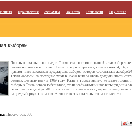
Политика
Происшествия
Экономика
Общество
Технологии
Шоу-бизнес
шал выборам
Довольно сильный снегопад в Токио, стал причиной низкой явки избирателей
начались в японской столице. Только за первые три часа, явка достигла 4,1%, ч
пунктов ниже показателя предыдущих выборов, которые состоялись в декабре 20
Таким образом, за последние сутки в Токио выпало около двадцати шести санти
рекорду, достигнутому в 1969 году. Тогда, в городе выпало не менее тридцат
выборы в Токио нового губернатора, стали необходимыми после вынужденно отс
своего поста в декабре 2013 года после того, как его заподозрили в получении
на предвыборную кампанию. А, японское законодательство запрещает это
ика
. Просмотров: 388
П