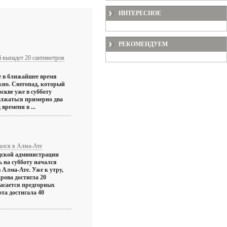
ИНТЕРЕСНОЕ
РЕКОМЕНДУЕМ
й выпадет 20 сантиметров
е в ближайшее время
жно. Снегопад, который
скве уже в субботу
олжаться примерно два
 времени в ...
ался в Алма-Ате
одской администрации
ь на субботу начался
 Алма-Ате. Уже к утру,
рова достигла 20
касается предгорных
ота достигала 40