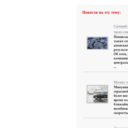
Новости на эту тему:
Сильный с
тысяч се
Появилас
тысяч се
японских
результа
Об этом,
компани
централь
...
Москву о
Минувшие
серьезно
более во
время ос
ближайш
возобнов
скоростью