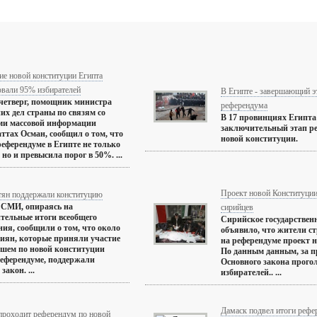
ие новой конституции Египта
овали 95% избирателей
В Египте - завершающий э
четверг, помощник министра
референдума
их дел страны по связям со
В 17 провинциях Египта
ми массовой информации
заключительный этап ре
ттах Осман, сообщил о том, что
новой конституции.
референдуме в Египте не только
 но и превысила порог в 50%. ...
Проект новой Конституци
тян поддержали конституцию
 СМИ, опираясь на
сирийцев
тельные итоги всеобщего
Сирийское государствен
ния, сообщили о том, что около
объявило, что жители с
иян, которые приняли участие
на референдуме проект 
шем по новой конституции
По данным данным, за п
еферендуме, поддержали
Основного закона прого
закон. ...
избирателей.. ...
Дамаск подвел итоги рефе
проходит референдум по новой