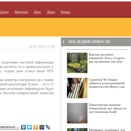
Спорт
Интернет
Авто
Лента
Разное
ПОСЛЕДНИЕ НОВОСТИ
16-01-2014, 11:05
Блаттер расценил
извинения Луиса Суареса
как проявление fair play
 средствами массовой информации
о достигла, но и превысила порог в
и, отдали свои голоса около 95%
ик министра внутренних дел страны
Соратник Че Гевары
займется реорганизацией
овой конституции Египта – 14 и 15
правительства Венесуэлы
ьные результаты референдума будут
ым Высшей избирательной комиссии
Пакистанские военные
обнаружили три завода по
изготовлению бомб
оделиться…
Нетаньяху пообещал, что