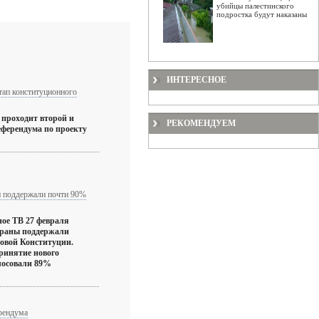
убийцы палестинского
подростка будут наказаны
ИНТЕРЕСНОЕ
тап конституционного
 проходит второй и
РЕКОМЕНДУЕМ
ферендума по проекту
и поддержали почти 90%
ное ТВ 27 февраля
траны поддержали
новой Конституции.
ринятие нового
лосовали 89%
рендума