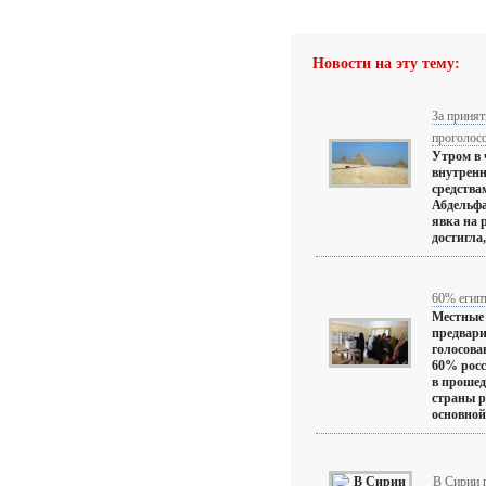
Новости на эту тему:
За принят
проголос
Утром в 
внутренн
средства
Абдельфа
явка на 
достигла,
60% егип
Местные
предвари
голосова
60% росс
в прошед
страны р
основной 
В Сирии 