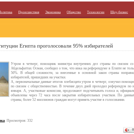
Политика
Происшествия
Экономика
Общество
Технологии
Шоу-бизнес
титуции Египта проголосовали 95% избирателей
Утром в четверг, помощник министра внутренних дел страны по связям со
Абдельфаттах Осман, сообщил о том, что явка на референдуме в Египте не тольк
50%. В общей сложности, за внесенные в основной закон страны поправк
избирателей, пришедших на участки.
А, первоначальные данные итогов плебисцита утром в четверг, озвучил помощн
по связям с общественностью. В течение двух дней проходил референдум по н
января. А, участковые комиссии, продолжают подсчитывать голоса и, официал
объявлены через 72 часа после закрытия избирательных участков. По данн
страны, более 52 миллионов граждан могут принять участие в голосовании.
ика
. Просмотров: 332
П