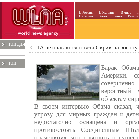
В России
В Украине
В мире
Интернет
Авто
Лента
Разное
ТОП ДНЯ
США не опасаются ответа Сирии на военну
ТОП
Барак Обама
МЕСЯЦА
Америки, 
совершенно
вероятный
объектам сир
В своем интервью Обама сказал, 
угрозу для мирных граждан и детей
недостаточно оснащена и орган
противостоять Соединенным Шт
подчеркнул, что говорить о суще