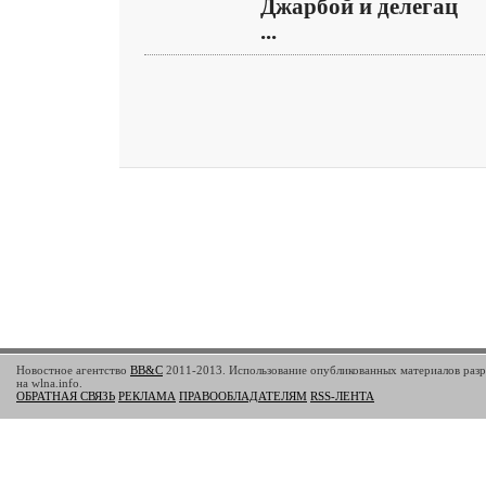
Джарбой и делегац
...
Новостное агентство
BB&C
2011-2013. Использование опубликованных материалов разр
на wlna.info.
ОБРАТНАЯ СВЯЗЬ
РЕКЛАМА
ПРАВООБЛАДАТЕЛЯМ
RSS-ЛЕНТА