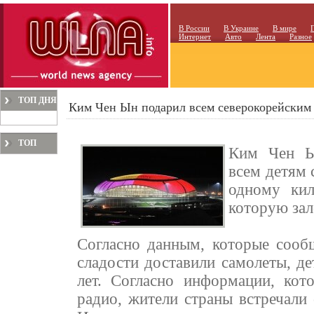
В России
В Украине
В мире
Интернет
Авто
Лента
Разное
ТОП ДНЯ
Ким Чен Ын подарил всем северокорейским 
ТОП
Ким Чен Ын
МЕСЯЦА
всем детям 
одному кил
которую зал
Согласно данным, которые сооб
сладости доставили самолеты, де
лет. Согласно информации, ко
радио, жители страны встречали