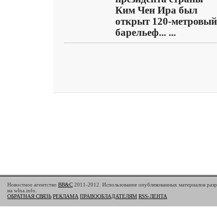
Ким Чен Ира был
открыт 120-метровый
барельеф... ...
Новостное агентство
BB&C
2011-2012. Использование опубликованных материалов разр
на wlna.info.
ОБРАТНАЯ СВЯЗЬ
РЕКЛАМА
ПРАВООБЛАДАТЕЛЯМ
RSS-ЛЕНТА