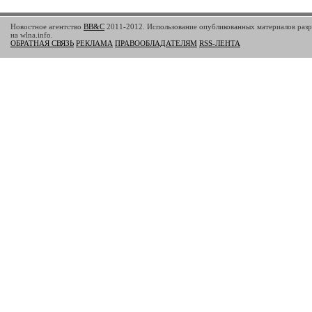
Новостное агентство
BB&C
2011-2012. Использование опубликованных материалов разр
на wlna.info.
ОБРАТНАЯ СВЯЗЬ
РЕКЛАМА
ПРАВООБЛАДАТЕЛЯМ
RSS-ЛЕНТА