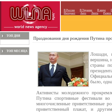
В России
В Украине
В мире
Интернет
Авто
Лента
Разное
ТОП ДНЯ
Празднования дня рождения Путина пр
ТОП МЕСЯЦА
Лошади, 
вершина, н
страны п
президе
Официаль
было, одн
Активисты молодежного прокремле
Путина спортивные фестивали во
многочисленные приветственные рол
приветственный плакат, и други