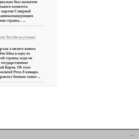
иально был назначен
льного комитета
 партии Северной
главнокомандующим
и страны... ...
им Чен Ын на учениях
ртаж о визите нового
ен Ына в одну из
ей страны, куда он
 государственное
ой Кореи. Об этом
ociated Press 8 января.
авлял боевым танко ...
-->