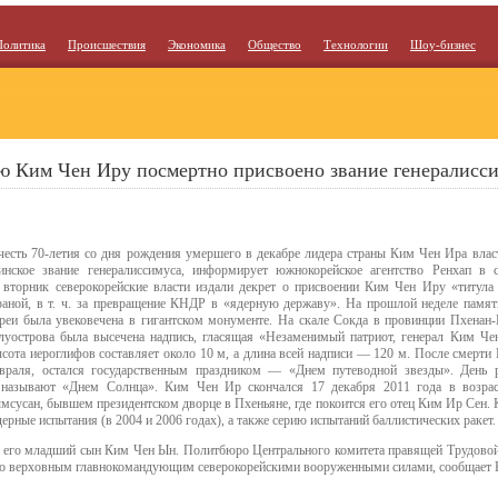
Политика
Происшествия
Экономика
Общество
Технологии
Шоу-бизнес
ю Ким Чен Иру посмертно присвоено звание генералисс
честь 70-летия со дня рождения умершего в декабре лидера страны Ким Чен Ира вл
инское звание генералиссимуса, информирует южнокорейское агентство Ренхап в с
 вторник северокорейские власти издали декрет о присвоении Ким Чен Иру «титула 
раной, в т. ч. за превращение КНДР в «ядерную державу». На прошлой неделе памя
реи была увековечена в гигантском монументе. На скале Сокда в провинции Пхенан-
луострова была высечена надпись, гласящая «Незаменимый патриот, генерал Ким Че
сота иероглифов составляет около 10 м, а длина всей надписи — 120 м. После смерти
враля, остался государственным праздником — «Днем путеводной звезды». День 
 называют «Днем Солнца». Ким Чен Ир скончался 17 декабря 2011 года в возраст
мсусан, бывшем президентском дворце в Пхеньяне, где покоится его отец Ким Ир Сен.
дерные испытания (в 2004 и 2006 годах), а также серию испытаний баллистических ракет.
 его младший сын Ким Чен Ын. Политбюро Центрального комитета правящей Трудовой
его верховным главнокомандующим северокорейскими вооруженными силами, сообщает