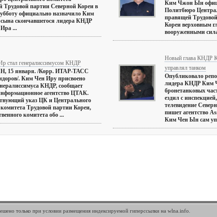
Ким Чжон Ын офиц
 Трудовой партии Северной Кореи в
Политбюро Центра
субботу официально назначило Ким
правящей Трудовой
 сына скончавшегося лидера КНДР
Кореи верховным 
Ира ...
вооруженными силам
Новый глава КНДР К
Ир стал генералиссимусом КНДР
управлял танком
, 15 января. /Корр. ИТАР-ТАСС
Опубликовало репо
доров/. Ким Чен Иру присвоено
лидера КНДР Ким Ч
енералиссимуса КНДР, сообщает
бронетанковых част
информационное агентство ЦТАК.
ездил с инспекцией,
ствующий указ ЦК и Центрального
телевидение Северн
 комитета Трудовой партии Кореи,
пишет агентство Ass
венного комитета обо ...
Ким Чен Ын сам упр
шено только при условии размещения индексируемой гиперссылки на wlna.info.