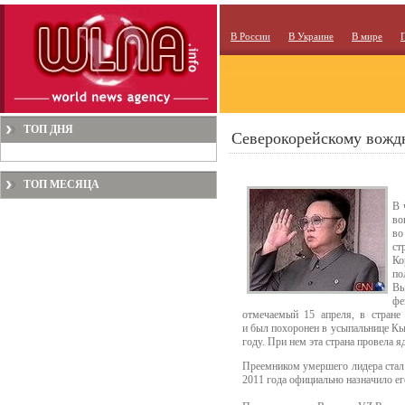
В России
В Украине
В мире
ТОП ДНЯ
Северокорейскому вожд
ТОП МЕСЯЦА
В 
во
во
ст
Ко
по
Вы
фе
отмечаемый 15 апреля, в стране
и был похоронен в усыпальнице Кы
году. При нем эта страна провела я
Преемником умершего лидера стал
2011 года официально назначило 