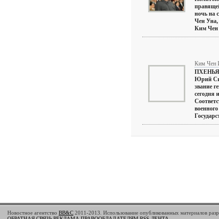
правящей
ночь на 
Чен Уна,
Ким Чен 
Ким Чен 
ПХЕНЬЯН
Юрий Си
звание г
сегодня 
Соответ
военного
Государст
Новостное агентство
BB&C
2011-2013. Использование опубликованных материалов разре
ОБРАТНАЯ СВЯЗЬ
РЕКЛАМА
ПРАВООБЛАДАТЕЛЯМ
RSS-ЛЕНТА