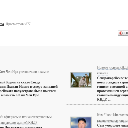
тво
. Просмотров: 877
П
Нового лидера КНДР 
им Чен Ира увековечили в камне –
гениев»
Северокорейское те
ой Кореи на скале Сокда
нового лидера стра
ции Пхенан-Намдо в северо-западной
гениев» в военной с
рейского полуострова была высечен
провозглашен верх
 в память о Ким Чен Ире. ...
главнокомандующи
КНДР. ...
Ким Чжон Ын стал в
Ун официально назначен верховным
главнокомандующим
мандующим армией КНДР
Сын умершего лид
ро Центрального комитета