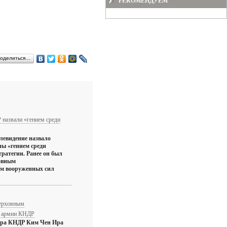
РЕКОМЕНДУЕМ
оделиться…
назвали «гением среди
левидение назвало
ны «гением среди
тратегии. Ранее он был
овным
м вооруженных сил
ерховным
 армии КНДР
ера КНДР Ким Чен Ира