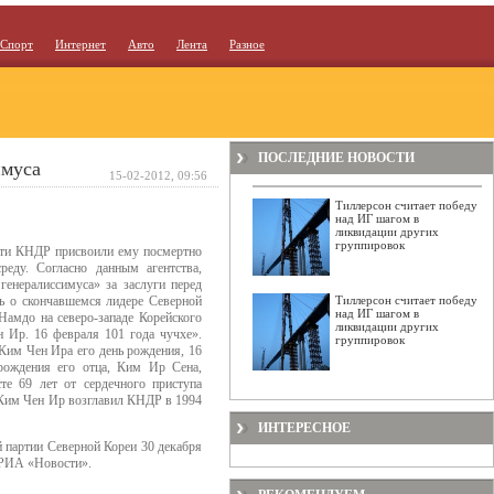
Спорт
Интернет
Авто
Лента
Разное
ПОСЛЕДНИЕ НОВОСТИ
имуса
15-02-2012, 09:56
Тиллерсон считает победу
над ИГ шагом в
ликвидации других
группировок
асти КНДР присвоили ему посмертно
реду. Согласно данным агентства,
генералиссимуса» за заслуги перед
ть о скончавшемся лидере Северной
Тиллерсон считает победу
над ИГ шагом в
Намдо на северо-западе Корейского
ликвидации других
н Ир. 16 февраля 101 года чучхе».
группировок
 Ким Чен Ира его день рождения, 16
рождения его отца, Ким Ир Сена,
е 69 лет от сердечного приступа
 Ким Чен Ир возглавил КНДР в 1994
ИНТЕРЕСНОЕ
 партии Северной Кореи 30 декабря
 РИА «Новости».