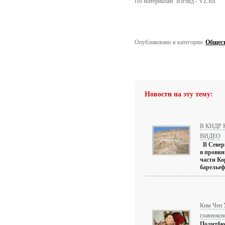
По материалам Взгляд - VZ.Ru
Опубликовано в категории:
Общес
Новости на эту тему:
В КНДР К
ВИДЕО
В Северн
в провин
части Ко
барельеф
Ким Чен 
главноко
Политбю