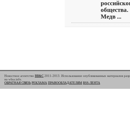
российско
общества.
Медв ...
Новостное агентство
BB&C
2011-2013. Использование опубликованных материалов разр
на wlna.info.
ОБРАТНАЯ СВЯЗЬ
РЕКЛАМА
ПРАВООБЛАДАТЕЛЯМ
RSS-ЛЕНТА