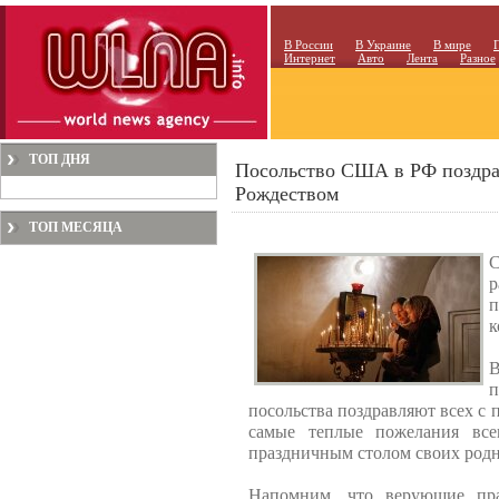
В России
В Украине
В мире
Интернет
Авто
Лента
Разное
ТОП ДНЯ
Посольство США в РФ поздра
Рождеством
ТОП МЕСЯЦА
С
р
п
к
п
посольства поздравляют всех с
самые теплые пожелания все
праздничным столом своих родн
Напомним, что верующие пра