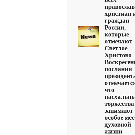
правосла
христиан 
граждан
России,
которые
отмечают
Светлое
Христово
Воскресень
послании
президент
отмечается
что
пасхальн
торжества
занимают
особое мес
духовной
жизни