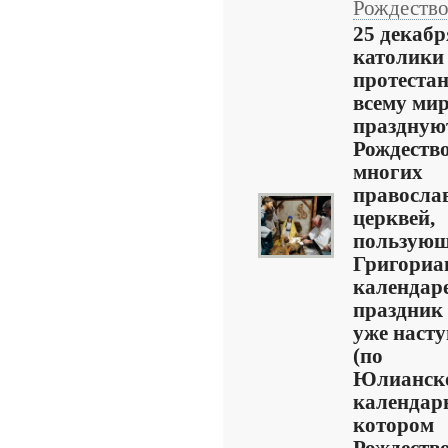
Рождеств
25 декабр
католики
протеста
всему ми
праздную
Рождество
многих
правосла
церквей,
пользующ
Григориа
календар
праздник
уже наст
(по
Юлианск
календар
котором