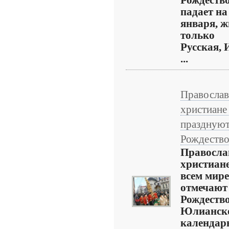
Рождеств
падает на
января, ж
только
Русская, 
...
Правосла
христиане
праздную
Рождеств
Правосла
христиане
всем мире
отмечают
Рождество
Юлианск
календар