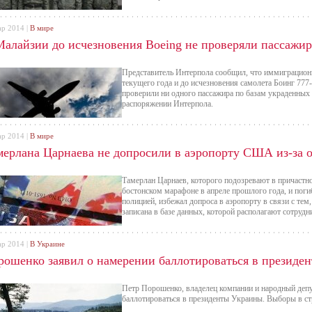
ар 2014 |
В мире
Малайзии до исчезновения Boeing не проверяли пассажи
Представитель Интерпола сообщил, что иммиграцион
текущего года и до исчезновения самолета Боинг 777
проверили ни одного пассажира по базам украденных 
распоряжении Интерпола.
ар 2014 |
В мире
мерлана Царнаева не допросили в аэропорту США из-за
Тамерлан Царнаев, которого подозревают в причастно
бостонском марафоне в апреле прошлого года, и поги
полицией, избежал допроса в аэропорту в связи с тем
записана в базе данных, которой располагают сотруд
ар 2014 |
В Украине
рошенко заявил о намерении баллотироваться в президе
Петр Порошенко, владелец компании и народный депут
баллотироваться в президенты Украины. Выборы в стр