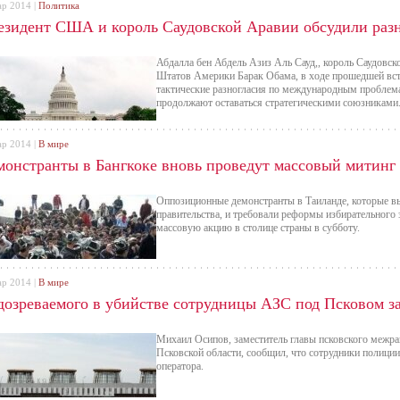
ар 2014 |
Политика
езидент США и король Саудовской Аравии обсудили разн
Абдалла бен Абдель Азиз Аль Сауд,, король Саудовс
Штатов Америки Барак Обама, в ходе прошедшей встр
тактические разногласия по международным проблема
продолжают оставаться стратегическими союзниками
ар 2014 |
В мире
монстранты в Бангкоке вновь проведут массовый митинг 
Оппозиционные демонстранты в Таиланде, которые в
правительства, и требовали реформы избирательного 
массовую акцию в столице страны в субботу.
ар 2014 |
В мире
дозреваемого в убийстве сотрудницы АЗС под Псковом з
Михаил Осипов, заместитель главы псковского межра
Псковской области, сообщил, что сотрудники полиции
оператора.