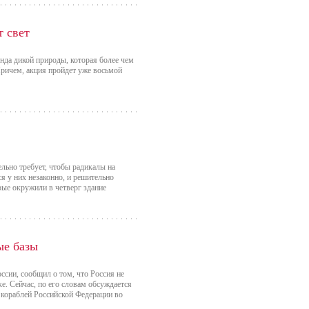
т свет
нда дикой природы, которая более чем
 Причем, акция пройдет уже восьмой
льно требует, чтобы радикалы на
я у них незаконно, и решительно
рые окружили в четверг здание
ые базы
сии, сообщил о том, что Россия не
е. Сейчас, по его словам обсуждается
 кораблей Российской Федерации во