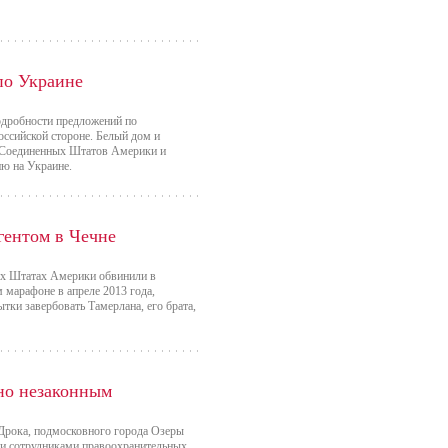
по Украине
одробности предложений по
оссийской стороне. Белый дом и
т Соединенных Штатов Америки и
ию на Украине.
гентом в Чечне
ых Штатах Америки обвинили в
 марафоне в апреле 2013 года,
ки завербовать Тамерлана, его брата,
но незаконным
 Дрока, подмосковного города Озеры
ии сотрудниками правоохранительных