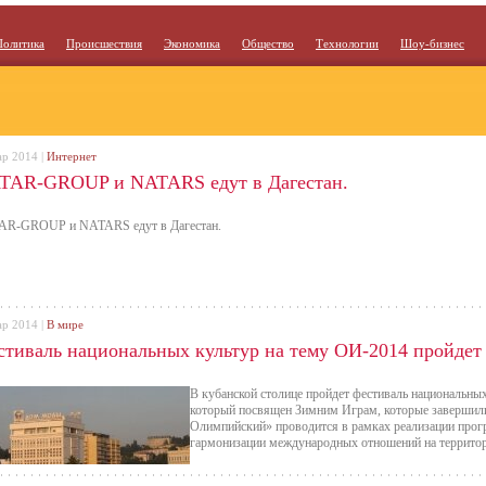
Политика
Происшествия
Экономика
Общество
Технологии
Шоу-бизнес
ар 2014 |
Интернет
TAR-GROUP и NATARS eдут в Дaгecтaн.
R-GROUP и NATARS eдут в Дaгecтaн.
ар 2014 |
В мире
стиваль национальных культур на тему ОИ-2014 пройдет
В кубанской столице пройдет фестиваль национальны
который посвящен Зимним Играм, которые завершили
Олимпийский» проводится в рамках реализации про
гармонизации международных отношений на территор