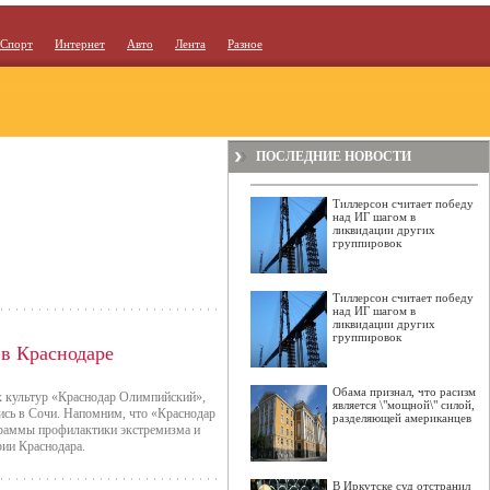
Спорт
Интернет
Авто
Лента
Разное
ПОСЛЕДНИЕ НОВОСТИ
Тиллерсон считает победу
над ИГ шагом в
ликвидации других
группировок
Тиллерсон считает победу
над ИГ шагом в
ликвидации других
группировок
 в Краснодаре
Обама признал, что расизм
х культур «Краснодар Олимпийский»,
является \"мощной\" силой,
сь в Сочи. Напомним, что «Краснодар
разделяющей американцев
граммы профилактики экстремизма и
ии Краснодара.
В Иркутске суд отстранил