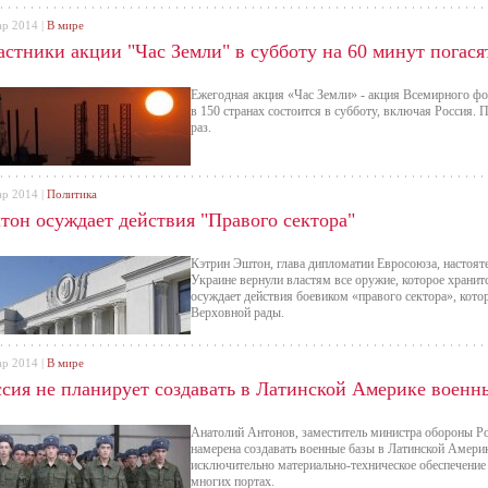
ар 2014 |
В мире
стники акции "Час Земли" в субботу на 60 минут погася
Ежегодная акция «Час Земли» - акция Всемирного фо
в 150 странах состоится в субботу, включая Россия.
раз.
ар 2014 |
Политика
тон осуждает действия "Правого сектора"
Кэтрин Эштон, глава дипломатии Евросоюза, настояте
Украине вернули властям все оружие, которое хранитс
осуждает действия боевиком «правого сектора», кото
Верховной рады.
ар 2014 |
В мире
ссия не планирует создавать в Латинской Америке военн
Анатолий Антонов, заместитель министра обороны Рос
намерена создавать военные базы в Латинской Америк
исключительно материально-техническое обеспечение
многих портах.