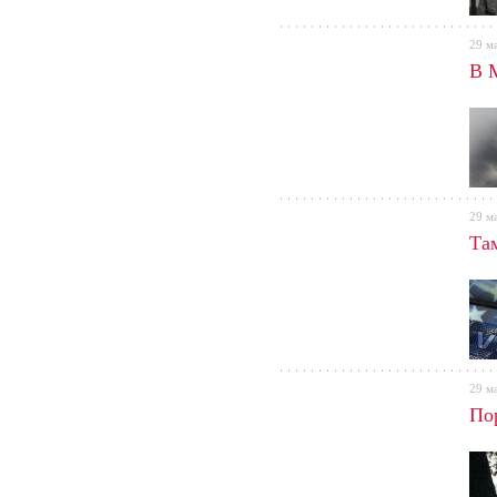
29 м
В 
29 м
Та
29 м
По