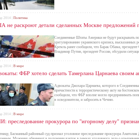
ар 2014 |
Политика
А не раскроют детали сделанных Москве предложений 
Соединенные Штаты Америки не будут раскрывать п
урегулированию украинского кризиса, высказанных р
Кремль ранее сообщили, что Барак Обама, президен
Владимир Путин, президент России, обсудили ситуац
ар 2014 |
В мире
вокаты: ФБР хотело сделать Тамерлана Царнаева своим а
Адвокаты Джохара Царнаева, которого в Соединенн
причастности к террористическому акту на бостонском
сообщили, что ФБР вполне могло предпринимать попыт
в осведомители, и забросить в Чечню.
ар 2014 |
В мире
И: преследование прокурора по "игорному делу" призна
тницу, Басманный районный суд признал уголовное преследование прокурора Анатолия
конным. Мужчину обвиняют в получении взяток в рамках уголовного дела о крышеван