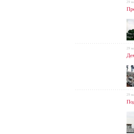
29 м
Пр
29 м
Де
29 м
По