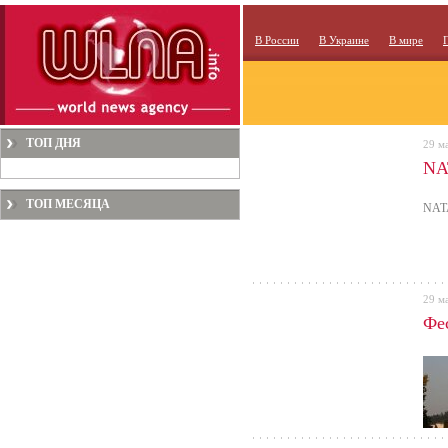
В России
В Украине
В мире
ТОП ДНЯ
29 м
NA
ТОП МЕСЯЦА
NATA
29 м
Фе