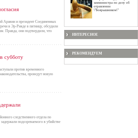
замминистра по делу об
отравлении
огласия
\"Боярышником\"
кой Аравии и президент Соединенных
ечи в Эр-Рияде в пятницу, обсудили
м. Правда, они подтвердили, что
ИНТЕРЕСНОЕ
.
РЕКОМЕНДУЕМ
в субботу
ыступали против временного
законодательства, проведут новую
адержали
йонного следственного отдела по
 задержали подозреваемого в убийстве