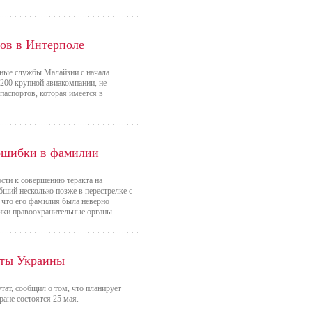
ров в Интерполе
ные службы Малайзии с начала
-200 крупной авиакомпании, не
паспортов, которая имеется в
 ошибки в фамилии
сти к совершению теракта на
бший несколько позже в перестрелке с
, что его фамилия была неверно
ники правоохранительные органы.
нты Украины
ат, сообщил о том, что планирует
ане состоятся 25 мая.