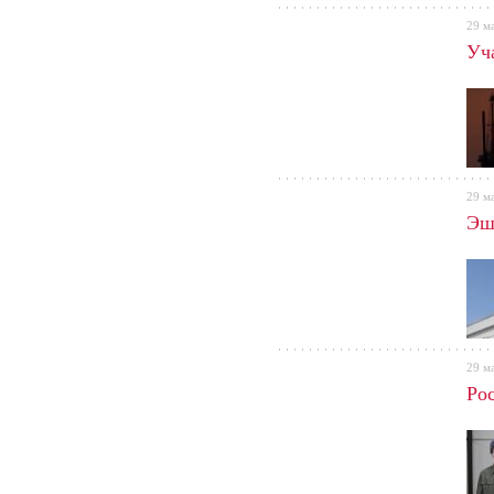
29 м
Уча
29 м
Эш
29 м
Ро