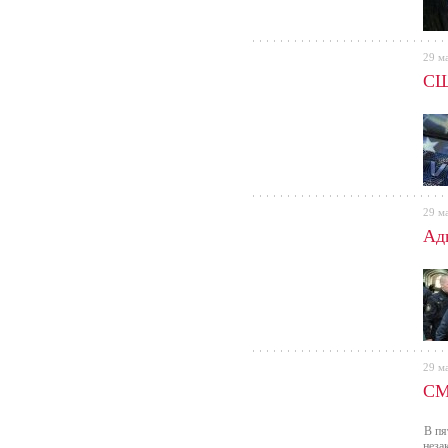
29 м
СШ
29 м
Ад
29 м
СМ
В пя
неза