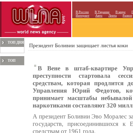
В России
В Украине
В мире
Интернет
Авто
Лента
Разное
ТОП ДНЯ
Президент Боливии защищает листья коки
ТОП
В Вене в штаб-квартире Уп
МЕСЯЦА
преступности стартовала сес
средствам, которая продлится 
Управления Юрий Федотов, кот
принимает масштабы небывалой
наркотиками составляют 320 милли
А президент Боливии Эво Моралес зая
государств, присоединившихся к 
средствам от 1961 года.