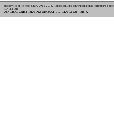
Новостное агентство
BB&C
2011-2013. Использование опубликованных материалов разр
на wlna.info.
ОБРАТНАЯ СВЯЗЬ
РЕКЛАМА
ПРАВООБЛАДАТЕЛЯМ
RSS-ЛЕНТА