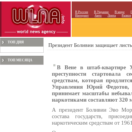
В России
В Украине
В мире
Интернет
Авто
Лента
Разное
ТОП ДНЯ
Президент Боливии защищает листь
ТОП МЕСЯЦА
В Вене в штаб-квартире
преступности стартовала с
средствам, которая продлит
Управления Юрий Федотов, 
принимает масштабы небывал
наркотиками составляют 320 м
А президент Боливии Эво Мора
состава государств, присое
наркотическим средствам от 1961