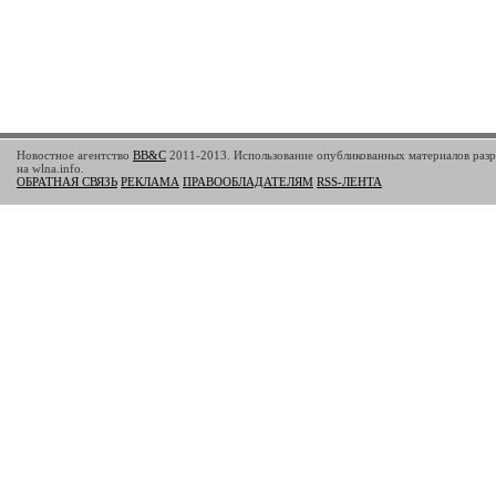
Новостное агентство
BB&C
2011-2013. Использование опубликованных материалов разр
на wlna.info.
ОБРАТНАЯ СВЯЗЬ
РЕКЛАМА
ПРАВООБЛАДАТЕЛЯМ
RSS-ЛЕНТА