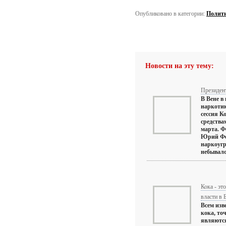
Опубликовано в категории:
Полит
Новости на эту тему:
Президен
В Вене в
наркотик
сессия К
средства
марта. Ф
Юрий Фед
наркоуг
небывалой
Кока - эт
власти в 
Всем изв
кока, то
являются