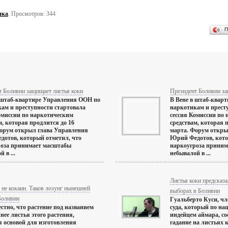
ика
. Просмотров: 344
П
т Боливии защищает листья коки
Президент Боливии за
 штаб-квартире Управления ООН по
В Вене в штаб-квар
ам и преступности стартовала
наркотикам и прест
омиссии по наркотическим
сессия Комиссии по
м, которая продлится до 16
средствам, которая 
орум открыл глава Управления
марта. Форум откры
отов, который отметил, что
Юрий Федотов, кото
роза принимает масштабы
наркоугроза приним
 в ...
небывалой в ...
Листья коки предсказ
о не кокаин. Таков лозунг нынешней
выборах в Боливии
Боливии
Гуальберто Куси, ч
естно, что растение под названием
суда, который по на
чнее листья этого растения,
индейцем аймара, со
 основой для изготовления
гадание на листьях 