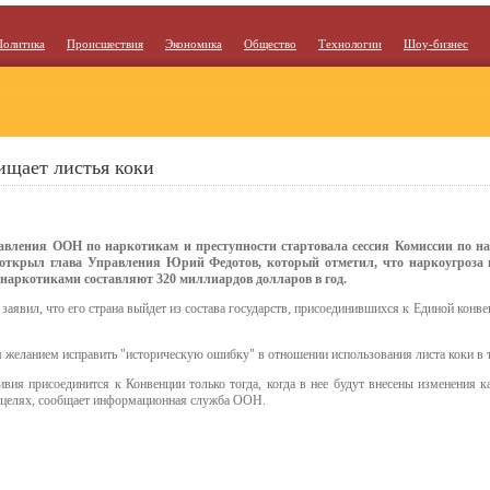
Политика
Происшествия
Экономика
Общество
Технологии
Шоу-бизнес
ищает листья коки
авления ООН по наркотикам и преступности стартовала сессия Комиссии по на
 открыл глава Управления Юрий Федотов, который отметил, что наркоугроза
 наркотиками составляют 320 миллиардов долларов в год.
аявил, что его страна выйдет из состава государств, присоединившихся к Единой конве
 желанием исправить "историческую ошибку" в отношении использования листа коки в 
вия присоединится к Конвенции только тогда, когда в нее будут внесены изменения к
х целях, сообщает информационная служба ООН.