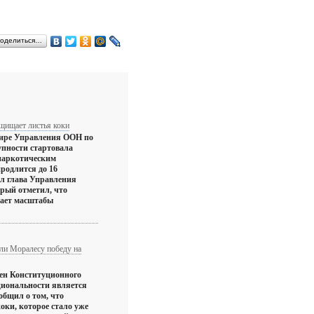
оделиться…
щищает листья коки
тире Управления ООН по
упности стартовала
 наркотическим
продлится до 16
л глава Управления
рый отметил, что
ает масштабы
али Моралесу победу на
лен Конституционного
циональности является
общил о том, что
коки, которое стало уже