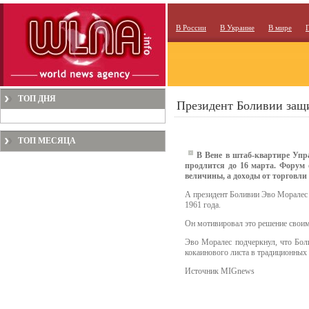
В России
В Украине
В мире
ТОП ДНЯ
Президент Боливии защ
ТОП МЕСЯЦА
В Вене в штаб-квартире Упр
продлится до 16 марта. Форум
величины, а доходы от торговли
А президент Боливии Эво Моралес з
1961 года.
Он мотивировал это решение своим
Эво Моралес подчеркнул, что Боли
кокаинового листа в традиционны
Источник MIGnews