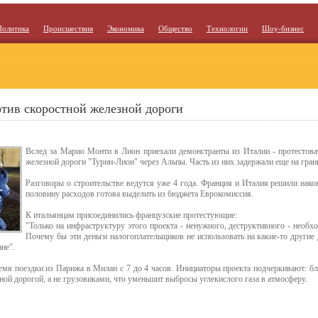
Политика
Происшествия
Экономика
Общество
Технологии
Шоу-бизнес
тив скоростной железной дороги
Вслед за Марио Монти в Лион приехали демонстранты из Италии - протестоват
железной дороги "Турин-Лион" через Альпы. Часть из них задержали еще на гран
Разговоры о строительстве ведутся уже 4 года. Франция и Италия решили наконе
половину расходов готова выделить из бюджета Еврокомиссия.
К итальянцам присоединились французские протестующие:
"Только на инфраструктуру этого проекта - ненужного, деструктивного - необх
Почему бы эти деньги налогоплательщиков не использовать на какие-то другие
не".
емя поездки из Парижа в Милан с 7 до 4 часов. Инициаторы проекта подчеркивают: б
ной дорогой, а не грузовиками, что уменьшит выбросы углекислого газа в атмосферу.