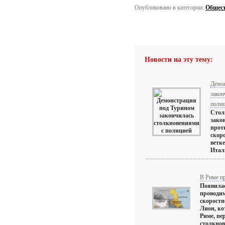
Опубликовано в категории:
Общес
Новости на эту тему:
Демо
закон
поли
Стол
зако
прот
скор
ветк
Итали
В Риме п
Появилас
проводим
скоростн
Лион, ко
Риме, пе
столкнов