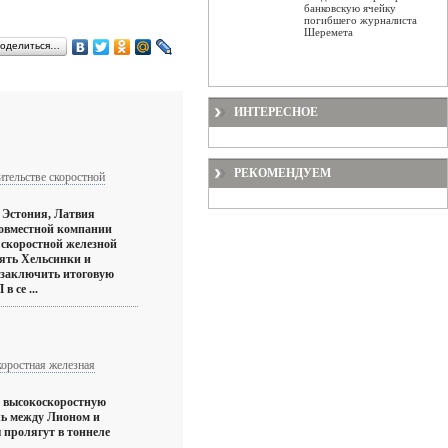
банковскую ячейку
погибшего журналиста
Шеремета
оделиться…
ИНТЕРЕСНОЕ
РЕКОМЕНДУЕМ
ительстве скоростной
 Эстония, Латвия
совместной компании
а скоростной железной
нять Хельсинки и
заключить итоговую
 се ...
оростная железная
 высокоскоростную
ь между Лионом и
 пролягут в тоннеле