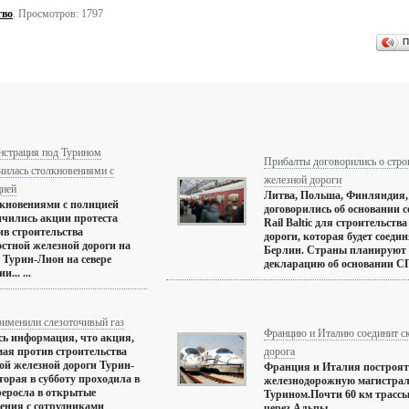
тво
. Просмотров: 1797
П
нстрация под Турином
Прибалты договорились о стро
чилась столкновениями с
железной дороги
цией
Литва, Польша, Финляндия,
кновениями с полицией
договорились об основании 
нчились акции протеста
Rail Baltic для строительств
ив строительства
дороги, которая будет соеди
остной железной дороги на
Берлин. Страны планируют 
е Турин-Лион на севере
декларацию об основании СП в
и... ...
рименили слезоточивый газ
Францию и Италию соединит ск
ь информация, что акция,
ая против строительства
дорога
ой железной дороги Турин-
Франция и Италия построят
торая в субботу проходила в
железнодорожную магистрал
реросла в открытые
Турином.Почти 60 км трассы
ения с сотрудниками
через Альпы. ...