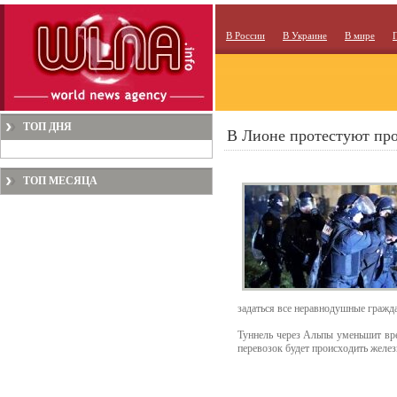
В России
В Украине
В мире
ТОП ДНЯ
В Лионе протестуют про
ТОП МЕСЯЦА
задаться все неравнодушные гражда
Туннель через Альпы уменьшит вр
перевозок будет происходить желез