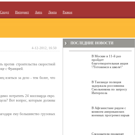
Спорт
Интернет
Авто
Лента
Разное
ПОСЛЕДНИЕ НОВОСТИ
4-12-2012, 16:50
В Москве в 11-й раз
пройдет
благотворительная акция
ь против строительства скоростной
\"Готовимся к школе\"
ице с Францией.
ц взяться за дело - тем более, что
В Таиланде полиция
задержала россиянина
Смольникова по запросу
Интерпола
одимо потратить 24 миллиарда евро.
 дела? Вот вопрос, которым должны
В Афганистане рядом с
конвоем американских
лагодаря ему большинство грузовых
военных прогремел взрыв
Следователи проверят