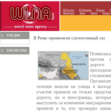
В России
В Украине
В мире
Интернет
Авто
Лента
Разное
ТОП ДНЯ
В Риме применили слезоточивый газ
ТОП МЕСЯЦА
Появилась
против с
дороги 
проходил
столкнове
Организа
человек вышли на улицы в выходно
участие приняли не только предста
дороги, но и иностранцы, которы
выступить за изменение миграционно
приняли и те, кто проводил нака