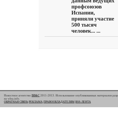
данным ведущих
профсоюзов
Испании,
приняли участие
500 тысяч
человек... ...
Новостное агентство
BB&C
2011-2013. Использование опубликованных материалов разр
на wlna.info.
ОБРАТНАЯ СВЯЗЬ
РЕКЛАМА
ПРАВООБЛАДАТЕЛЯМ
RSS-ЛЕНТА