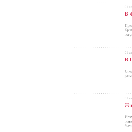
01 ав
В 
Прес
Крым
погр
01 ав
В 
Опер
разм
01 ав
Жи
Ирку
глав
были