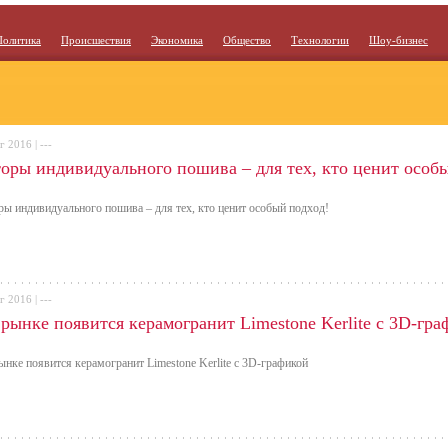
Политика
Происшествия
Экономика
Общество
Технологии
Шоу-бизнес
г 2016 | ---
оры индивидуального пошива – для тех, кто ценит особы
ы индивидуального пошива – для тех, кто ценит особый подход!
г 2016 | ---
рынке появится керамогранит Limestone Kerlite с 3D-гр
ынке появится керамогранит Limestone Kerlite с 3D-графикой