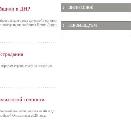
ИНТЕРЕСНОЕ
общили в ДНР
айцево в пригороде донецкой Горловки
м в понедельник сообщила Ирина Дикун,
РЕКОМЕНДУЕМ
 страдания
народам страны сразу за несколько
рхвысокой точности
ысокой точности,начиная от 4К и до
окийской Олимпиады 2020 года.