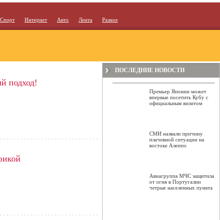
Спорт
Интернет
Авто
Лента
Разное
ПОСЛЕДНИЕ НОВОСТИ
й подход!
Премьер Японии может
впервые посетить Кубу с
официальным визитом
СМИ назвали причину
плачевной ситуации на
востоке Алеппо
афикой
Авиагруппа МЧС защитила
от огня в Португалии
четрые населенных пункта