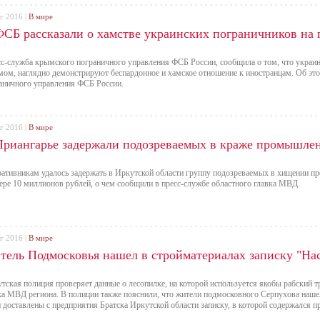
г 2016 |
В мире
ФСБ рассказали о хамстве украинских пограничников на
с-служба крымского пограничного управления ФСБ России, сообщила о том, что украин
ом, наглядно демонстрируют беспардонное и хамское отношение к иностранцам. Об эт
аничного управления ФСБ России.
г 2016 |
В мире
Приангарье задержали подозреваемых в краже промышлен
ативникам удалось задержать в Иркутской области группу подозреваемых в хищении п
ере 10 миллионов рублей, о чем сообщили в пресс-службе областного главка МВД.
г 2016 |
В мире
тель Подмосковья нашел в стройматериалах записку "Нас
тская полиция проверяет данные о лесопилке, на которой используется якобы рабский т
ка МВД региона. В полиции также пояснили, что жители подмосковного Серпухова наше
 доставлены с предприятия Братска Иркутской области записку, в которой содержался 