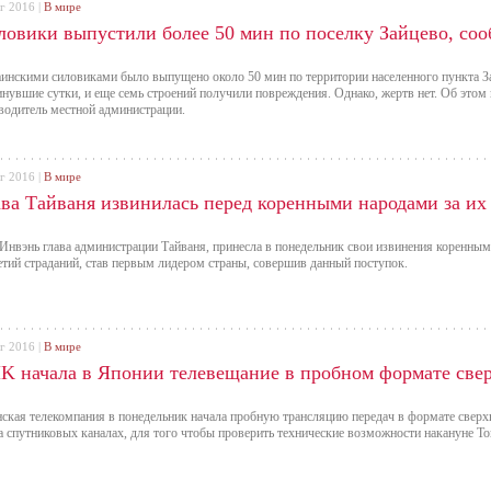
г 2016 |
В мире
ловики выпустили более 50 мин по поселку Зайцево, со
инскими силовиками было выпущено около 50 мин по территории населенного пункта З
инувшие сутки, и еще семь строений получили повреждения. Однако, жертв нет. Об это
водитель местной администрации.
г 2016 |
В мире
ава Тайваня извинилась перед коренными народами за их
Инвэнь глава администрации Тайваня, принесла в понедельник свои извинения коренным 
етий страданий, став первым лидером страны, совершив данный поступок.
г 2016 |
В мире
K начала в Японии телевещание в пробном формате све
ская телекомпания в понедельник начала пробную трансляцию передач в формате сверхв
а спутниковых каналах, для того чтобы проверить технические возможности накануне Т