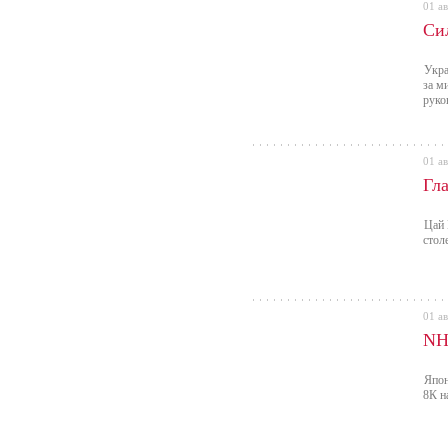
01 ав
Си
Укра
за м
руко
01 ав
Гл
Цай 
стол
01 ав
NH
Япон
8К н