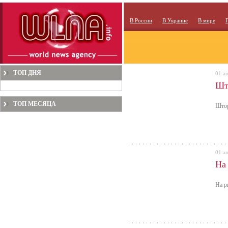
В России
В Украине
В мире
ТОП ДНЯ
01 ав
Шт
ТОП МЕСЯЦА
Штор
01 ав
На 
На р