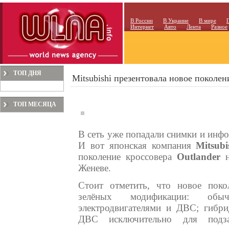
В России
В Украине
В мире
Интернет
Авто
Лента
Разное
ТОП ДНЯ
Mitsubishi презентовала новое поколен
ТОП МЕСЯЦА
В сеть уже попадали снимки и инфор
И вот японская компания
Mitsubi
поколение кроссовера
Outlander
н
Женеве.
Стоит отметить, что новое поко
зелёных модификации: об
электродвигателями и ДВС; гибри
ДВС исключительно для подза