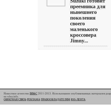
Suzuki готовит
преемника для
нынешнего
поколения
своего
маленького
кроссовера
Jimny...
Новостное агентство
BB&C
2011-2013. Использование опубликованных материалов разр
на wlna.info.
ОБРАТНАЯ СВЯЗЬ
РЕКЛАМА
ПРАВООБЛАДАТЕЛЯМ
RSS-ЛЕНТА