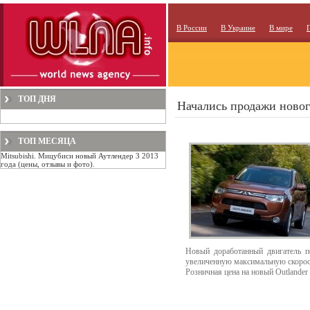
В России
В Украине
В мире
ТОП ДНЯ
Начались продажи новог
ТОП МЕСЯЦА
Mitsubishi. Мицубиси новый Аутлендер 3 2013
года (цены, отзывы и фото).
Новый доработанный двигатель п
увеличенную максимальную скорос
Розничная цена на новый Outlander