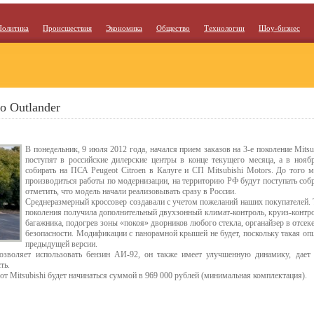
Политика
Происшествия
Экономика
Общество
Технологии
Шоу-бизнес
о Outlander
В понедельник, 9 июля 2012 года, начался прием заказов на 3-е поколение Mits
поступят в российские дилерские центры в конце текущего месяца, а в ноябр
собирать на ПСА Peugeot Citroen в Калуге и СП Mitsubishi Motors. До того м
производиться работы по модернизации, на территорию РФ будут поступать соб
отметить, что модель начали реализовывать сразу в России.
Среднеразмерный кроссовер создавали с учетом пожеланий наших покупателей. Т
поколения получила дополнительный двухзонный климат-контроль, круиз-контро
багажника, подогрев зоны «покоя» дворников любого стекла, органайзер в отсе
безопасности. Модификации с панорамной крышей не будет, поскольку такая оп
предыдущей версии.
озволяет использовать бензин АИ-92, он также имеет улучшенную динамику, дае
ть.
 от Mitsubishi будет начинаться суммой в 969 000 рублей (минимальная комплектация).