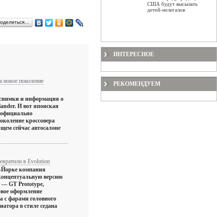
США будут высылать
детей-нелегалов
оделиться…
ИНТЕРЕСНОЕ
ла новое поколение
РЕКОМЕНДУЕМ
 снимки и информация о
lander. И вот японская
 официально
поколение кроссовера
ящем сейчас автосалоне
ревратили в Evolution
ю-Йорке компания
 концептуальную версию
 — GT Prototype,
овое оформление
а с фарами головного
иатора в стиле седана