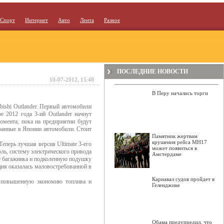
Спорт
Интернет
Авто
Лента
Разное
ПОСЛЕДНИЕ НОВОСТИ
10-07-2012, 15:48
В Перу начались торги
ubishi Outlander. Первый автомобили
е 2012 года 3-ий Outlander начнут
омента, пока на предприятии будут
ранные в Японии автомобили. Стоит
Памятник жертвам
крушения рейса МН17
еперь лучшая версия Ultimate 3-его
может появиться в
ль, систему электрического привода
Амстердаме
ке багажника и подколенную подушку
ция оказалась маловостребованной в
Карнавал судов пройдет в
т повышенную экономию топлива и
Геленджике
Обама предупредил, что