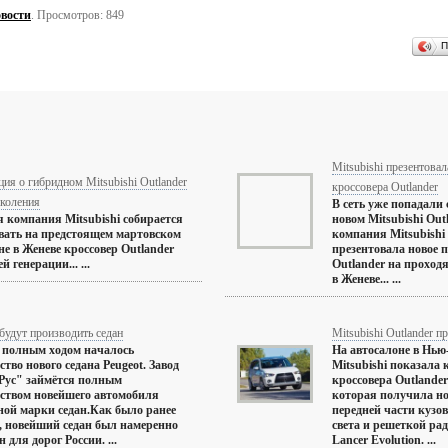
вости
. Просмотров: 849
П
Mitsubishi презентова
я о гибридном Mitsubishi Outlander
кроссовера Outlander
околения
В сеть уже попадали
 компания Mitsubishi собирается
новом Mitsubishi Out
вать на предстоящем мартовском
компания Mitsubishi
не в Женеве кроссовер Outlander
презентовала новое 
 генерации... ...
Outlander на проход
в Женеве... ...
будут производить седан
Mitsubishi Outlander п
 полным ходом началось
На автосалоне в Нь
ство нового седана Peugeot. Завод
Mitsubishi показала
ус" займётся полным
кроссовера Outlander
ством новейшего автомобиля
которая получила н
ой марки седан.Как было ранее
передней части кузов
, новейший седан был намеренно
света и решеткой рад
 для дорог России. ...
Lancer Evolution. ...