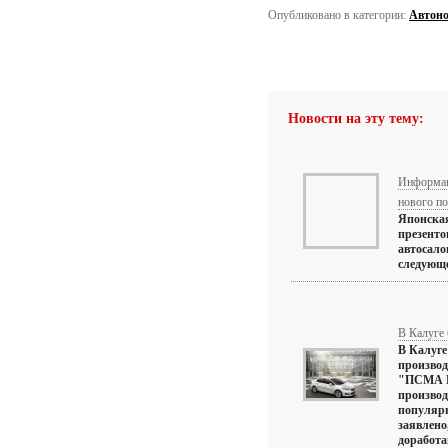
Опубликовано в категории:
Автоно
Новости на эту тему:
Информаци
нового п
Японская
презенто
автосало
следующей
В Калуге 
В Калуге
производ
"ПСМА Р
производ
популярн
заявлено
доработан