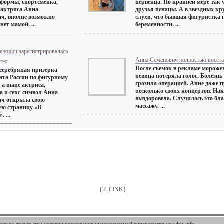
формы, спортсменка,
первенца. По крайней мере так
 актриса Анна
друзья певицы. А в звездных кр
ч, вполне возможно
слухи, что бывшая фигуристка н
нет мамой. ...
беременности. ...
енович зарегистрировалась
Анна Семенович полностью восста
те»
После съемок в рекламе мороже
серебряная призерка
певица потеряла голос. Болезнь
та России по фигурному
грозила операцией. Анне даже 
 а ныне актриса,
несколько своих концертов. Нак
да и секс-символ Анна
выздоровела. Случилось это бл
ич открыла свою
массажу. ...
ую страницу «В
. ...
{T_LINK}