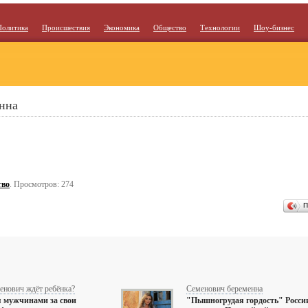
Политика
Происшествия
Экономика
Общество
Технологии
Шоу-бизнес
нна
тво
. Просмотров: 274
П
енович ждёт ребёнка?
Семенович беременна
 мужчинами за свои
"Пышногрудая гордость" Росси