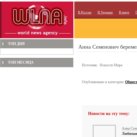
В России
В Украине
В мире
ТОП ДНЯ
Анна Семенович береме
ТОП МЕСЯЦА
Источник: Новости Мира
Опубликовано в категории:
Общес
Новости на эту тему:
Анна Сем
Любимая