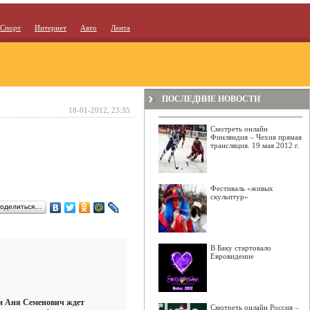
Спорт
Интернет
Авто
Лента
ПОСЛЕДНИЕ НОВОСТИ
18-01-2012, 23:35
Смотреть онлайн
Финляндия – Чехия прямая
трансляция. 19 мая 2012 г.
Фестиваль «живых
скульптур»
оделиться…
В Баку стартовало
Евровидение
и Аня Семенович ждет
Смотреть онлайн Россия –