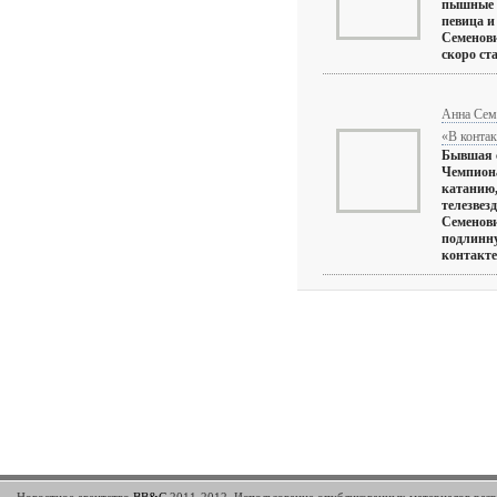
пышные 
певица и
Семенови
скоро ста
Анна Сем
«В контак
Бывшая 
Чемпиона
катанию,
телезвез
Семенов
подлинн
контакте»