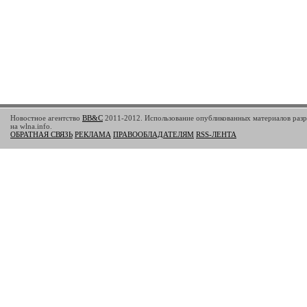
Новостное агентство
BB&C
2011-2012. Использование опубликованных материалов разр
на wlna.info.
ОБРАТНАЯ СВЯЗЬ
РЕКЛАМА
ПРАВООБЛАДАТЕЛЯМ
RSS-ЛЕНТА