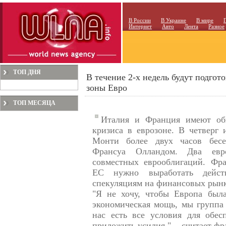
В России
В Украине
В мире
Интернет
Авто
Лента
Разное
ТОП ДНЯ
В течение 2-х недель будут подго
зоны Евро
ТОП МЕСЯЦА
Италия и Франция имеют об
кризиса в еврозоне. В четверг
Монти более двух часов бесе
Франсуа Олландом. Два евр
совместных еврооблигаций. Фра
ЕС нужно выработать действ
спекуляциям на финансовых рынк
"Я не хочу, чтобы Европа был
экономическая мощь, мы группа 
нас есть все условия для обес
приложить усилия ", - считает ф