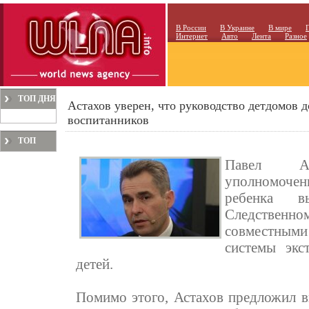
В России
В Украине
В мире
Интернет
Авто
Лента
Разное
ТОП ДНЯ
Астахов уверен, что руководство детдомов д
воспитанников
ТОП
МЕСЯЦА
Павел Ас
уполномоче
ребенка 
Следственн
совместными
системы экс
детей.
Помимо этого, Астахов предложил в