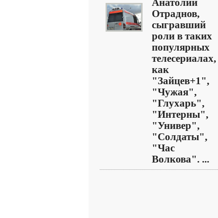
Анатолий
Отраднов,
сыгравший
роли в таких
популярных
телесериалах,
как
"Зайцев+1",
"Чужая",
"Глухарь",
"Интерны",
"Универ",
"Солдаты",
"Час
Волкова". ...