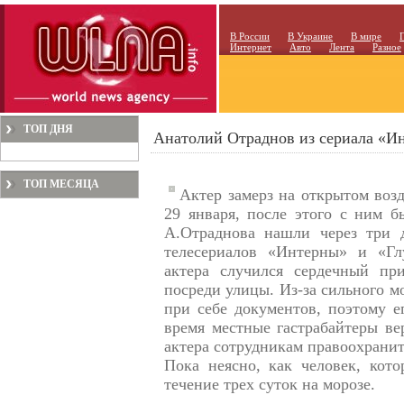
В России
В Украине
В мире
Интернет
Авто
Лента
Разное
ТОП ДНЯ
Анатолий Отраднов из сериала «Ин
ТОП МЕСЯЦА
Актер замерз на открытом воз
29 января, после этого с ним б
А.Отраднова нашли через три д
телесериалов «Интерны» и «Гл
актера случился сердечный пр
посреди улицы. Из-за сильного м
при себе документов, поэтому ег
время местные гастрабайтеры в
актера сотрудникам правоохранит
Пока неясно, как человек, кото
течение трех суток на морозе.