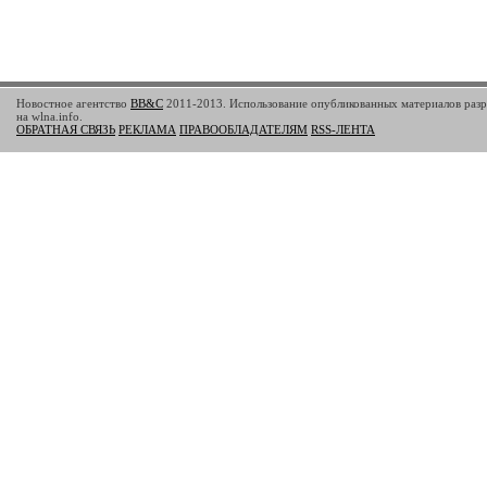
Новостное агентство
BB&C
2011-2013. Использование опубликованных материалов разр
на wlna.info.
ОБРАТНАЯ СВЯЗЬ
РЕКЛАМА
ПРАВООБЛАДАТЕЛЯМ
RSS-ЛЕНТА