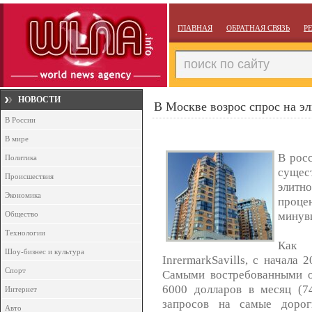
ГЛАВНАЯ
ОБРАТНАЯ СВЯЗЬ
Р
НОВОСТИ
В Москве возрос спрос на э
В России
В мире
В росс
Политика
суще
Происшествия
элитн
Экономика
проце
минув
Общество
Технологии
Как 
Шоу-бизнес и культура
InrermarkSavills, с начала 
Спорт
Самыми востребованными о
6000 долларов в месяц (7
Интернет
запросов на самые дорог
Авто