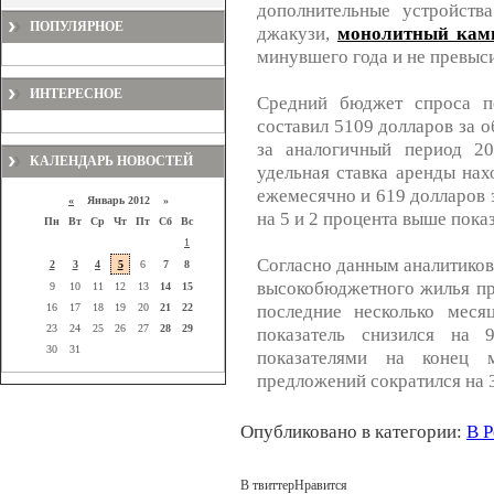
дополнительные устройств
ПОПУЛЯРНОЕ
джакузи,
монолитный кам
минувшего года и не превыси
ИНТЕРЕСНОЕ
Средний бюджет спроса п
составил 5109 долларов за о
за аналогичный период 2
КАЛЕНДАРЬ НОВОСТЕЙ
удельная ставка аренды нах
ежемесячно и 619 долларов з
«
Январь 2012 »
на 5 и 2 процента выше пока
Пн
Вт
Ср
Чт
Пт
Сб
Вс
1
Согласно данным аналитиков
2
3
4
5
6
7
8
высокобюджетного жилья пр
9
10
11
12
13
14
15
последние несколько меся
16
17
18
19
20
21
22
23
24
25
26
27
28
29
показатель снизился на
30
31
показателями на конец 
предложений сократился на 
Опубликовано в категории:
В 
В твиттер
Нравится