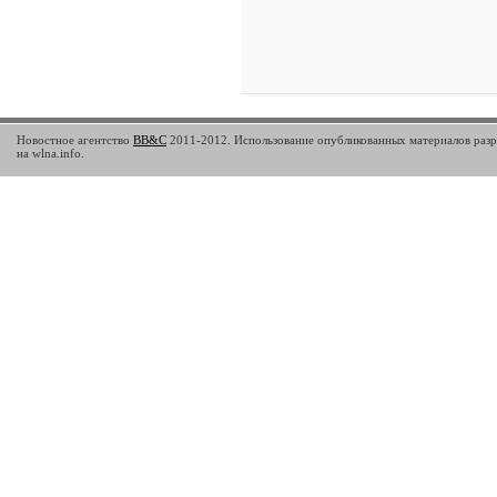
Новостное агентство
BB&C
2011-2012. Использование опубликованных материалов разр
на wlna.info.