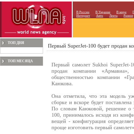
В России
В Украине
В мире
Интернет
Авто
Лента
Разное
ТОП ДНЯ
Первый SuperJet-100 будет продан 
ТОП МЕСЯЦА
Первый самолет Sukhoi SuperJet-1
продан компании «Армавиа»,
общественностью компании «Гр
Каюкова.
Она отметила, что эта модель уж
сборке и вскоре будет поставлена
По словам Каюковой, решение о т
100, принималось исходя из конфи
вещей - конфигурация определяет
проще изготовить первый самолет»