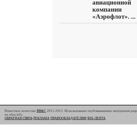
авиационной
компании
«Аэрофлот». ...
Новостное агентство
BB&C
2011-2013. Использование опубликованных материалов разр
на wlna.info.
ОБРАТНАЯ СВЯЗЬ
РЕКЛАМА
ПРАВООБЛАДАТЕЛЯМ
RSS-ЛЕНТА