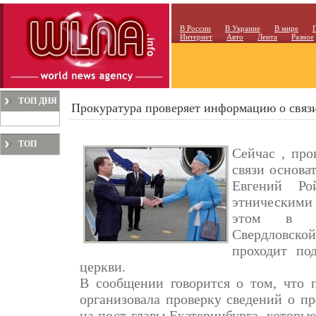
В России
В Украине
В мире
Интернет
Авто
Лента
Разное
ТОП ДНЯ
Прокуратура проверяет информацию о связ
ТОП
Сейчас , пр
МЕСЯЦА
связи основа
Евгений Ро
этническими
этом в ср
Свердловско
проходит по
церкви.
В сообщении говорится о том, что п
организовала проверку сведений о п
на пост главы Екатеринбурга, которы