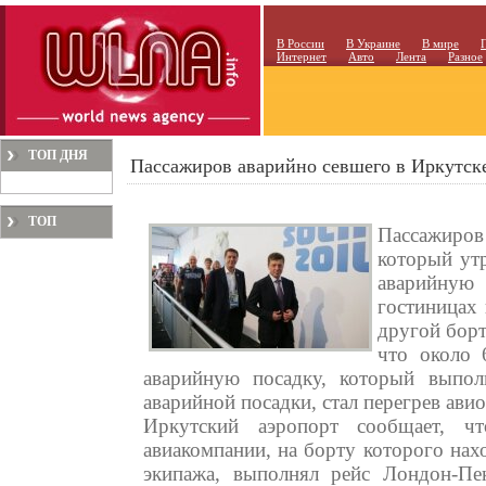
В России
В Украине
В мире
Интернет
Авто
Лента
Разное
ТОП ДНЯ
Пассажиров аварийно севшего в Иркутске 
ТОП
Пассажиров
МЕСЯЦА
который ут
аварийную 
гостиницах 
другой борт
что около 
аварийную посадку, который выпол
аварийной посадки, стал перегрев ави
Иркутский аэропорт сообщает, чт
авиакомпании, на борту которого нах
экипажа, выполнял рейс Лондон-Пе