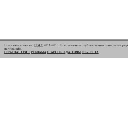
Новостное агентство
BB&C
2011-2013. Использование опубликованных материалов разр
на wlna.info.
ОБРАТНАЯ СВЯЗЬ
РЕКЛАМА
ПРАВООБЛАДАТЕЛЯМ
RSS-ЛЕНТА