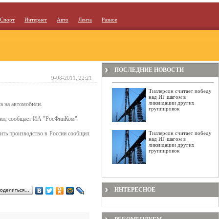
Спорт
Интернет
Авто
Лента
Разное
ПОСЛЕДНИЕ НОВОСТИ
9-08-2011, 22:21
Тиллерсон считает победу
над ИГ шагом в
ликвидации других
а на автомобили.
группировок
ашин, сообщает ИА "РосФинКом".
тить производство в России сообщил
Тиллерсон считает победу
над ИГ шагом в
ликвидации других
группировок
ИНТЕРЕСНОЕ
оделиться…