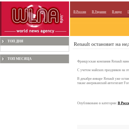
В России
В Украине
В мире
ТОП ДНЯ
Renault остановит на не
ТОП МЕСЯЦА
Французская компания Renault наме
С учетом майских праздников на э
В декабре-январе Renault уже оста
также американский автогигант For
Опубликовано в категории:
В Росс