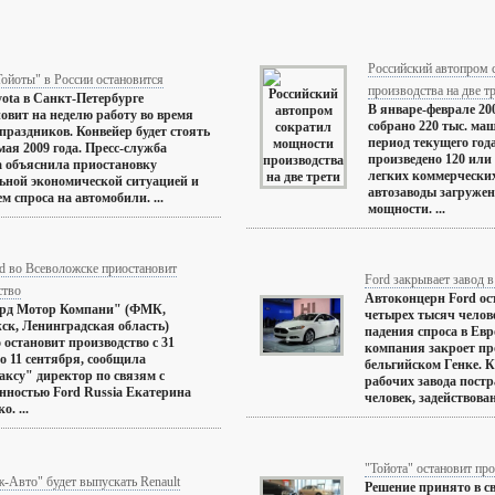
Российский автопром 
ойоты" в России остановится
производства на две т
yota в Санкт-Петербурге
В январе-феврале 200
овит на неделю работу во время
собрано 220 тыс. ма
праздников. Конвейер будет стоять
период текущего года
 мая 2009 года. Пресс-служба
произведено 120 или 
 объяснила приостановку
легких коммерчески
ьной экономической ситуацией и
автозаводы загруже
м спроса на автомобили. ...
мощности. ...
d во Всеволожске приостановит
Ford закрывает завод в
ство
Автоконцерн Ford ост
рд Мотор Компани" (ФМК,
четырех тысяч челове
ск, Ленинградская область)
падения спроса в Евр
 остановит производство с 31
компания закроет пр
по 11 сентября, сообщила
бельгийском Генке. 
ксу" директор по связям с
рабочих завода постр
нностью Ford Russia Екатерина
человек, задействован
. ...
"Тойота" остановит пр
-Авто" будет выпускать Renault
Решение принято в св