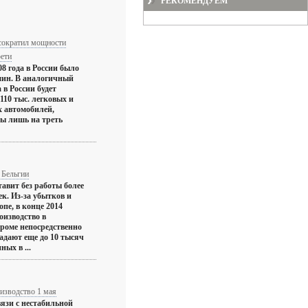
РЕКОМЕНДУЕМ
сократил мощности
рети
8 года в России было
шин. В аналогичный
 в России будет
110 тыс. легковых и
х автомобилей,
ны лишь на треть
 Бельгии
авит без работы более
к. Из-за убытков и
опе, в конце 2014
оизводство в
Кроме непосредственно
адают еще до 10 тысяч
ных в ...
оизводство 1 мая
язи с нестабильной