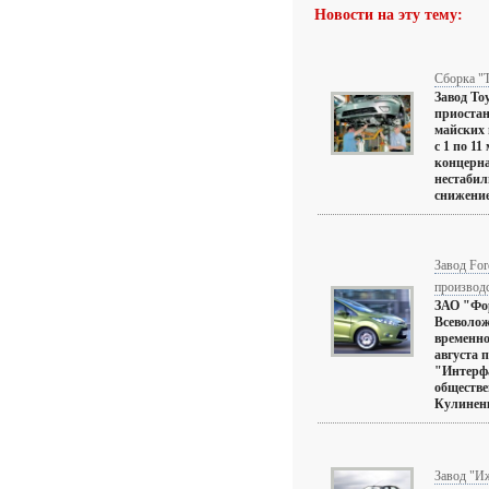
Новости на эту тему:
Сборка "Т
Завод To
приостан
майских 
с 1 по 11
концерна
нестабил
снижение
Завод For
производ
ЗАО "Фо
Всеволож
временно
августа 
"Интерфа
обществе
Кулиненко
Завод "Иж