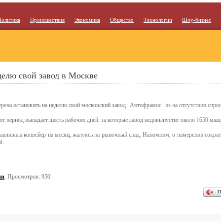
Политика
Происшествия
Экономика
Общество
Технологии
Шоу-бизнес
делю свой завод в Москве
рена остановить на неделю свой московский завод "Автофрамос" из-за отсутствия спрос
тот период выпадает шесть рабочих дней, за которые завод недовыпустит около 1650 м
навливала конвейер на месяц, жалуясь на рыночный спад. Напомним, о намерении сокра
d.
ии
. Просмотров: 950
П