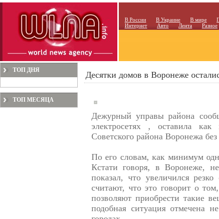
В России
В Украине
В мире
Интернет
Авто
Лента
Разное
ТОП ДНЯ
Десятки домов в Воронеже остались
ТОП МЕСЯЦА
Дежурный управы района сообщ
электросетях , оставила как
Советского района Воронежа без 
По его словам, как минимум одн
Кстати говоря, в Воронеже, н
показал, что увеличился резко
считают, что это говорит о том
позволяют приобрести такие вещ
подобная ситуация отмечена не
городах.