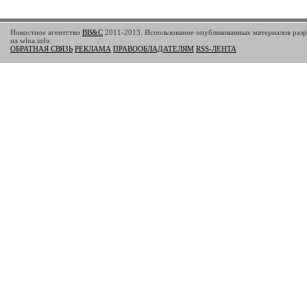
Новостное агентство
BB&C
2011-2013. Использование опубликованных материалов разр
на wlna.info.
ОБРАТНАЯ СВЯЗЬ
РЕКЛАМА
ПРАВООБЛАДАТЕЛЯМ
RSS-ЛЕНТА